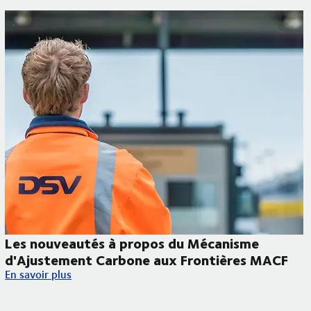
Les nouveautés à propos du Mécanisme
d'Ajustement Carbone aux Frontières MACF
Delta I/E
Les nouveautés à propos du Mécanisme d'Ajustement Carbone
En savoir plus