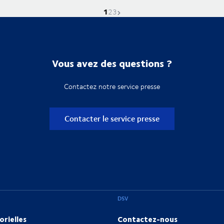
1
La page actuelle est
Aller à la page
Aller à la page
Page suivante
2
3
Vous avez des questions ?
Contactez notre service presse
Contacter le service presse
DSV
orielles
Contactez-nous