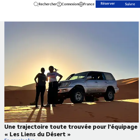
Réserver
Rechercher
Connexion
France
Suivre
Une trajectoire toute trouvée pour l'équipage
« Les Liens du Désert »
Une trajectoire toute trouvée pour l'équipage « Les Liens du 