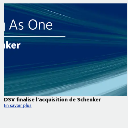
DSV finalise l'acquisition de Schenker
DSV finalise l'acquisition de Schenker
En savoir plus