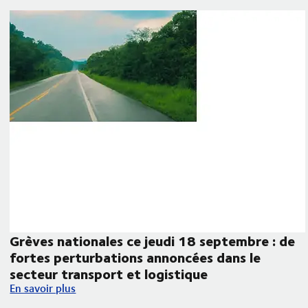
Grèves nationales ce jeudi 18 septembre : de
fortes perturbations annoncées dans le
 aux Frontières MACF
secteur transport et logistique
Grèves nationales ce jeudi 18 septembre : de fortes perturbat
En savoir plus