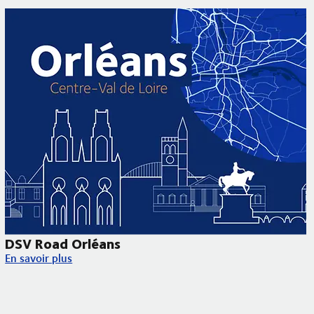
DSV Road Orléans
DSV Road Orléans
En savoir plus