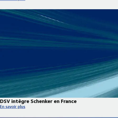
DSV intègre Schenker en France
DSV intègre Schenker en France
En savoir plus