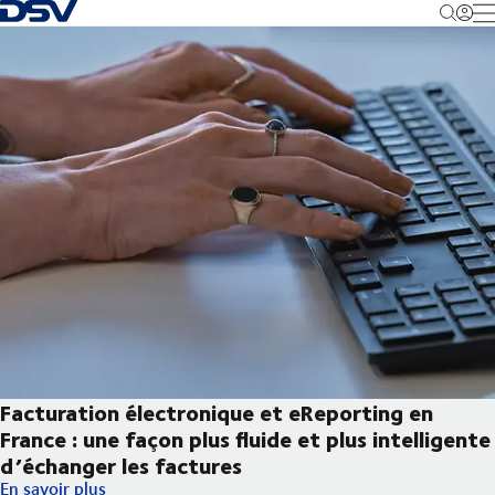
Retour à la page d'accueil
M
Facturation électronique et eReporting en
France : une façon plus fluide et plus intelligente
d’échanger les factures
Facturation électronique et eReporting en France : une façon plu
En savoir plus