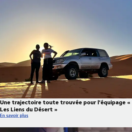
Une trajectoire toute trouvée pour l'équipage «
Les Liens du Désert »
Une trajectoire toute trouvée pour l'équipage « Les Liens du Dé
En savoir plus