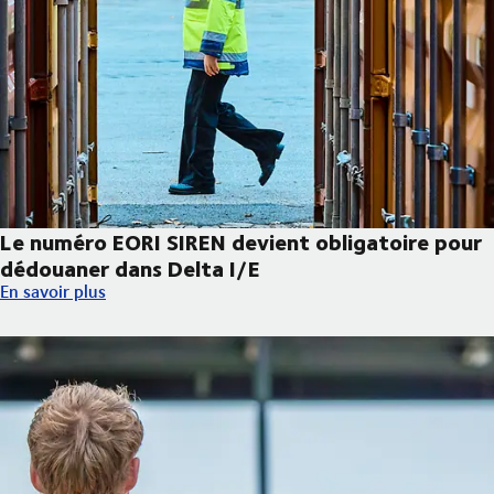
Le numéro EORI SIREN devient obligatoire pour
dédouaner dans Delta I/E
Le numéro EORI SIREN devient obligatoire pour dédouaner dans 
En savoir plus