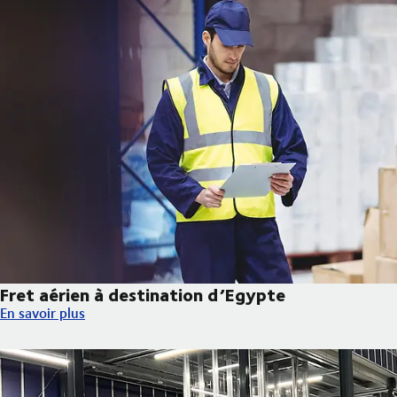
Fret aérien à destination d’Egypte
Fret aérien à destination d’Egypte
En savoir plus