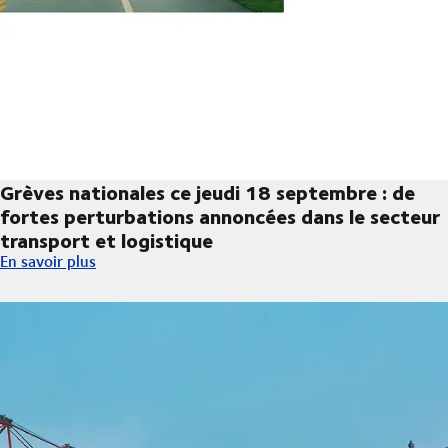
Grèves nationales ce jeudi 18 septembre : de
fortes perturbations annoncées dans le secteur
transport et logistique
Grèves nationales ce jeudi 18 septembre : de fortes perturbatio
En savoir plus