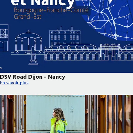
DSV Road Dijon - Nancy
DSV Road Dijon - Nancy
En savoir plus