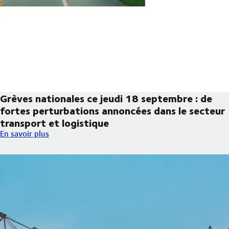
Grèves nationales ce jeudi 18 septembre : de
fortes perturbations annoncées dans le secteur
transport et logistique
Grèves nationales ce jeudi 18 septembre : de fortes perturbatio
En savoir plus