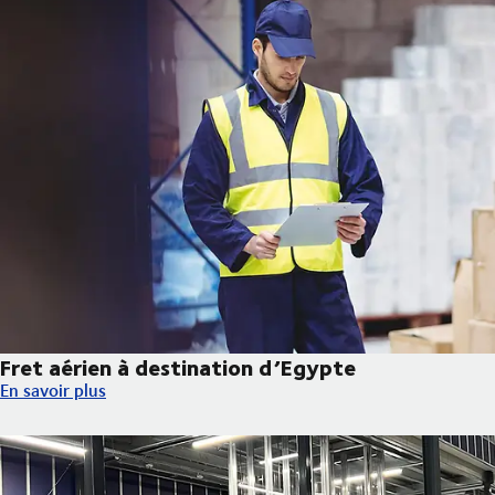
Fret aérien à destination d’Egypte
Fret aérien à destination d’Egypte
En savoir plus