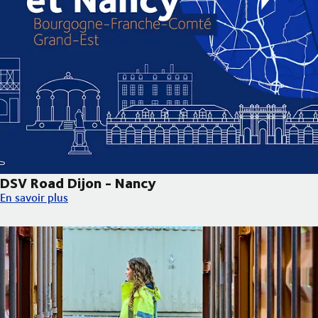
DSV Road Dijon - Nancy
DSV Road Dijon - Nancy
En savoir plus