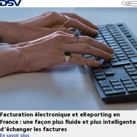
Retour à la page d'accueil
M
Facturation électronique et eReporting en
France : une façon plus fluide et plus intelligente
d’échanger les factures
Facturation électronique et eReporting en France : une façon plu
En savoir plus