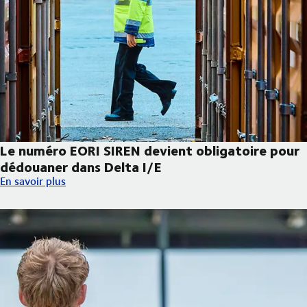
Le numéro EORI SIREN devient obligatoire pour
dédouaner dans Delta I/E
Le numéro EORI SIREN devient obligatoire pour dédouaner dans 
En savoir plus