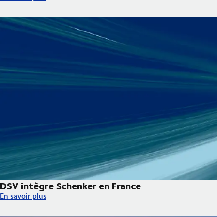
DSV intègre Schenker en France
DSV intègre Schenker en France
En savoir plus