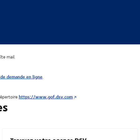
te mail.
e de demande en ligne
.
https://www.gof.dsv.com
répertoire
es
Trouvez votre agence DSV