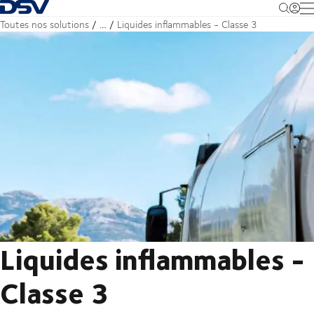
Retour à la page d'accueil
M
Toutes nos solutions
…
Liquides inflammables - Classe 3
Liquides inflammables -
Classe 3