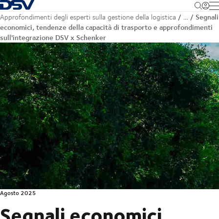
Torna alla pagina iniziale
M
Segnali
Approfondimenti degli esperti sulla gestione della logistica
…
economici, tendenze della capacità di trasporto e approfondimenti
sull'integrazione DSV x Schenker
Agosto 2025
Segnali economici,