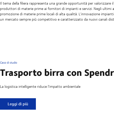
Il tema della filiera rappresenta una grande opportunità per valorizzare il 
produttori di materie prime ai fornitori di impianti e servizi. Negli ultimi 
promozione di materie prime locali di alta qualità. L'innovazione impiant
un mercato sempre più competitivo e caratterizzato da nuovi canali distr
Caso di studio
Trasporto birra con Spend
La logistica intelligente riduce l'impatto ambientale
Trasporto birra con Spendrups
Leggi di più