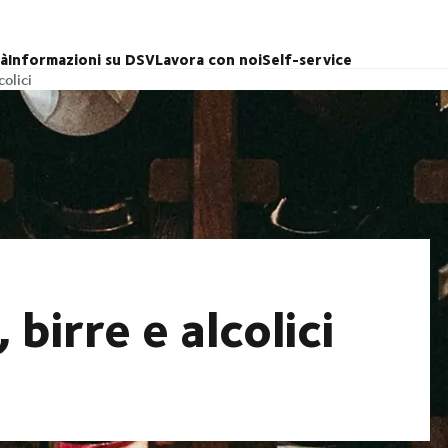
tà
Informazioni su DSV
Lavora con noi
Self-service
colici
 birre e alcolici