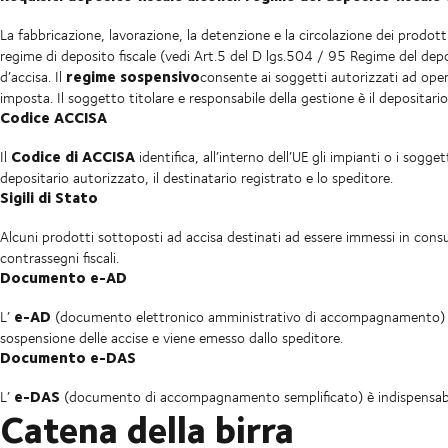
La fabbricazione, lavorazione, la detenzione e la circolazione dei prodot
regime di deposito fiscale (vedi Art.5 del D lgs.504 / 95 Regime del deposi
regime sospensivo
d’accisa. Il
consente ai soggetti autorizzati ad ope
imposta. Il soggetto titolare e responsabile della gestione è il depositari
Codice ACCISA
Codice di ACCISA
Il
identifica, all’interno dell’UE gli impianti o i sogg
depositario autorizzato, il destinatario registrato e lo speditore.
Sigili di Stato
Alcuni prodotti sottoposti ad accisa destinati ad essere immessi in cons
contrassegni fiscali.
Documento e-AD
e-AD
L’
(documento elettronico amministrativo di accompagnamento) è
sospensione delle accise e viene emesso dallo speditore.
Documento e-DAS
e-DAS
L’
(documento di accompagnamento semplificato) è indispensabile p
Catena della birra