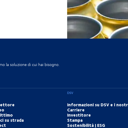
mo la soluzione di cui hai bisogno.
DSV
settore
Informazioni su DSV e i nostri
eo
Carriere
ittimo
Investitore
i su strada
Stampa
ect
Sostenibilità | ESG