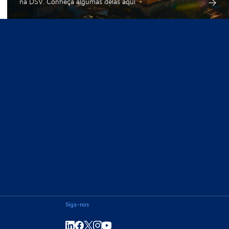
na DSV. Conheça algumas delas aqui
Siga-nos