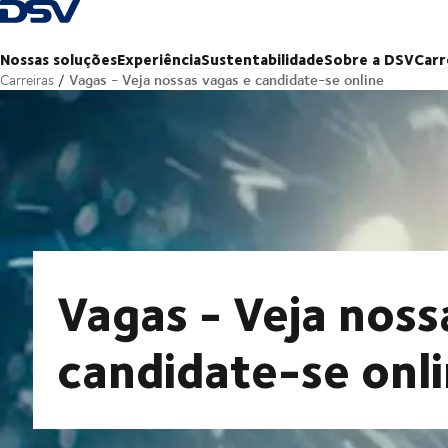
Voltar à página inicial
Nossas soluções
Experiência
Sustentabilidade
Sobre a DSV
Carr
Vagas - Veja nossas vagas e candidate-se online
Carreiras
Vagas - Veja noss
candidate-se onl