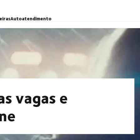
eiras
Autoatendimento
as vagas e
ine