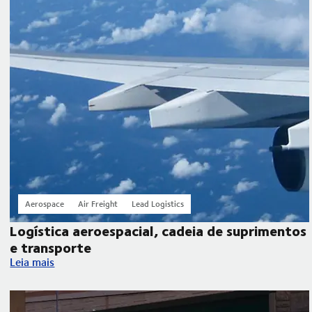
Aerospace
Air Freight
Lead Logistics
Logística aeroespacial, cadeia de suprimentos
e transporte
Logística aeroespacial, cadeia de suprimentos e transporte
Leia mais