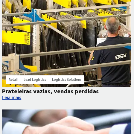
Retail
Lead Logistics
Logistics Solutions
Prateleiras vazias, vendas perdidas
Prateleiras vazias, vendas perdidas
Leia mais