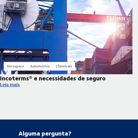
Aerospace
Automotive
Chemicals
Incoterms® e necessidades de seguro
Incoterms® e necessidades de seguro
Leia mais
Alguma pergunta?