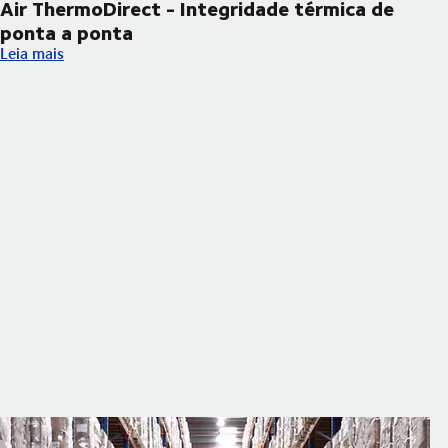
Air ThermoDirect - Integridade térmica de
ponta a ponta
Air ThermoDirect - Integridade térmica de ponta a ponta
Leia mais