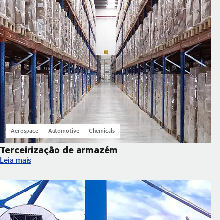
Aerospace
Automotive
Chemicals
Terceirização de armazém
Terceirização de armazém
Leia mais