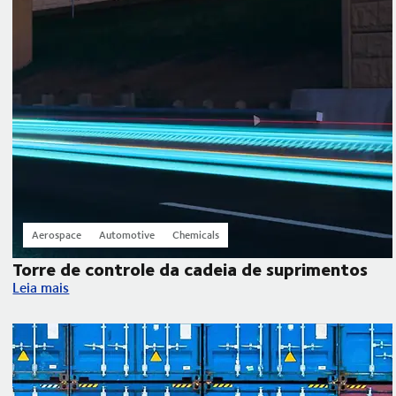
Aerospace
Automotive
Chemicals
Torre de controle da cadeia de suprimentos
Torre de controle da cadeia de suprimentos
Leia mais