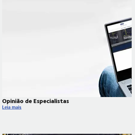
Opinião de Especialistas
Opinião de Especialistas
Leia mais
ticas em meio ao risco geopolítico