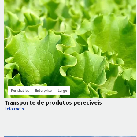
Perishables
Enterprise
Large
Transporte de produtos perecíveis
Transporte de produtos perecíveis
Leia mais