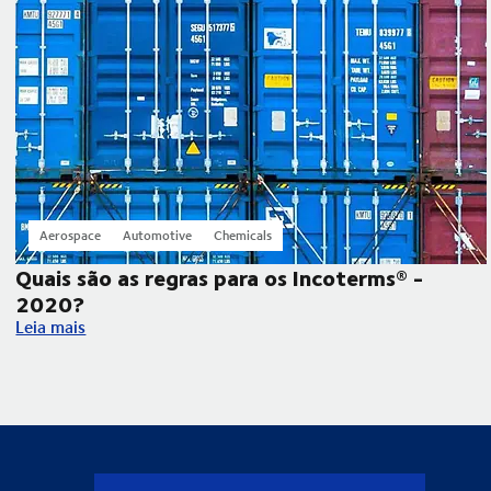
Aerospace
Automotive
Chemicals
Quais são as regras para os Incoterms® -
2020?
Quais são as regras para os Incoterms® - 2020?
Leia mais