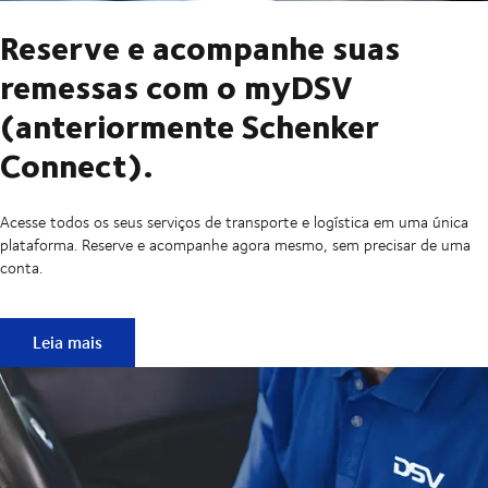
Reserve e acompanhe suas
remessas com o myDSV
(anteriormente Schenker
Connect).
Acesse todos os seus serviços de transporte e logística em uma única
plataforma. Reserve e acompanhe agora mesmo, sem precisar de uma
conta.
Reserve e acompanhe suas remessas com o myDSV (anteri
Leia mais