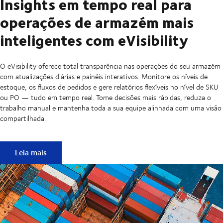
Insights em tempo real para
operações de armazém mais
inteligentes com eVisibility
O eVisibility oferece total transparência nas operações do seu armazém
com atualizações diárias e painéis interativos. Monitore os níveis de
estoque, os fluxos de pedidos e gere relatórios flexíveis no nível de SKU
ou PO — tudo em tempo real. Tome decisões mais rápidas, reduza o
trabalho manual e mantenha toda a sua equipe alinhada com uma visão
compartilhada.
Insights em tempo real para operações de armazém mais int
Leia mais