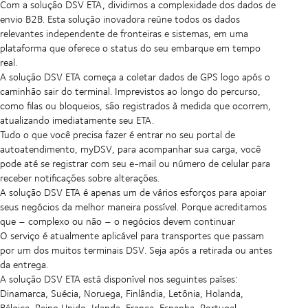
Com a solução DSV ETA, dividimos a complexidade dos dados de
envio B2B. Esta solução inovadora reúne todos os dados
relevantes independente de fronteiras e sistemas, em uma
plataforma que oferece o status do seu embarque em tempo
real.
A solução DSV ETA começa a coletar dados de GPS logo após o
caminhão sair do terminal. Imprevistos ao longo do percurso,
como filas ou bloqueios, são registrados à medida que ocorrem,
atualizando imediatamente seu ETA.
Tudo o que você precisa fazer é entrar no seu portal de
autoatendimento, myDSV, para acompanhar sua carga, você
pode até se registrar com seu e-mail ou número de celular para
receber notificações sobre alterações.
A solução DSV ETA é apenas um de vários esforços para apoiar
seus negócios da melhor maneira possível. Porque acreditamos
que – complexo ou não – o negócios devem continuar
O serviço é atualmente aplicável para transportes que passam
por um dos muitos terminais DSV. Seja após a retirada ou antes
da entrega.
A solução DSV ETA está disponível nos seguintes países:
Dinamarca, Suécia, Noruega, Finlândia, Letônia, Holanda,
Bélgica, Reino Unido, Irlanda, França, Espanha, Portugal,