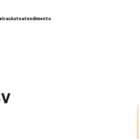
eiras
Autoatendimento
SV