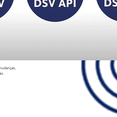
 mudanças,
ão.