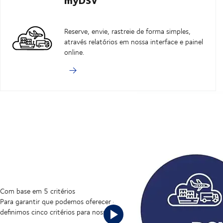
Reserve, envie, rastreie de forma simples,
através relatórios em nossa interface e painel
online.
Conheça um pouco mais Para ver o 
Com base em 5 critérios
Para garantir que podemos oferecer o que acreditamos ser as melhores so
definimos cinco critérios para nossas soluções de conectividade: