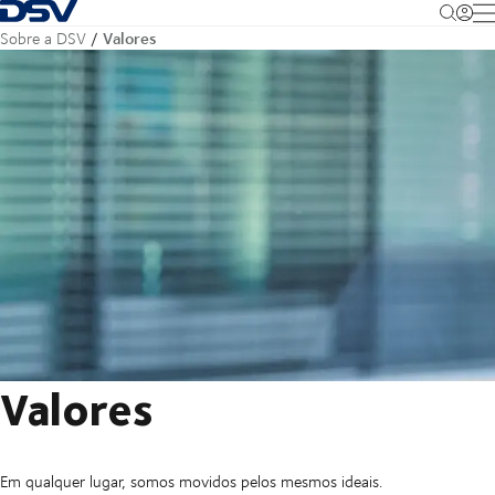
Voltar à página inicial
M
Valores
Sobre a DSV
Valores
Em qualquer lugar, somos movidos pelos mesmos ideais.