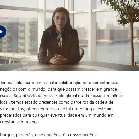
Em um mundo incerto, as empresas precisam de cadeias de
suprimentos preparadas para qualquer eventualidade, e é isso
que temos oferecido aos nossos clientes há mais de meio século.
Independentemente do setor em que atuam.
Independentemente do tamanho.
Temos trabalhado em estreita colaboração para conectar seus
negócios com o mundo, para que possam crescer em grande
escala. Seja através da nossa rede global ou da nossa experiência
local, temos estado presentes como parceiros da cadeia de
suprimentos, oferecendo visão de futuro para que estejam
preparados para qualquer eventualidade em um mundo em
constante mudança.
Porque, para nós, o seu negócio é o nosso negócio.