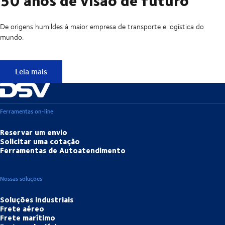
De origens humildes à maior empresa de transporte e logística do
mundo.
50 anos de visão de futuro
Leia mais
Ferramentas on-line
Reservar um envio
Solicitar uma cotação
Ferramentas de Autoatendimento
Nossas soluções
Soluções industriais
Frete aéreo
Frete marítimo