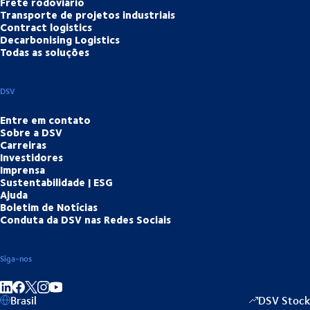
Frete rodoviário
Transporte de projetos industriais
Contract logistics
Decarbonising Logistics
Todas as soluções
DSV
Entre em contato
Sobre a DSV
Carreiras
Investidores
Imprensa
Sustentabilidade | ESG
Ajuda
Boletim de Notícias
Conduta da DSV nas Redes Sociais
Siga-nos
Partilhar no LinkedIn
Partilhar no Facebook
Partilhar no Instagram
Partilhar no Youtube
Brasil
DSV Stock