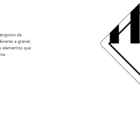
erigosos da
ineres a granel,
os elementos que
rma