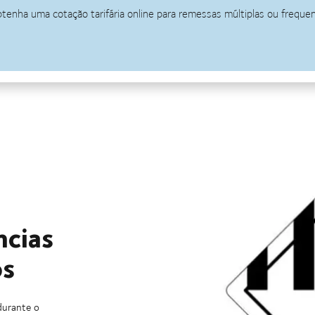
ncias
os
durante o