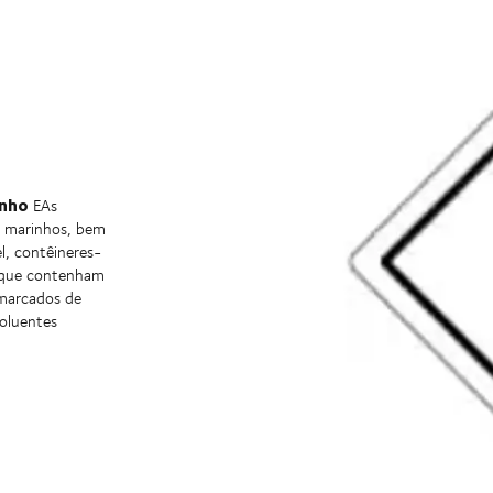
inho
EAs
s marinhos, bem
l, contêineres-
s que contenham
 marcados de
oluentes