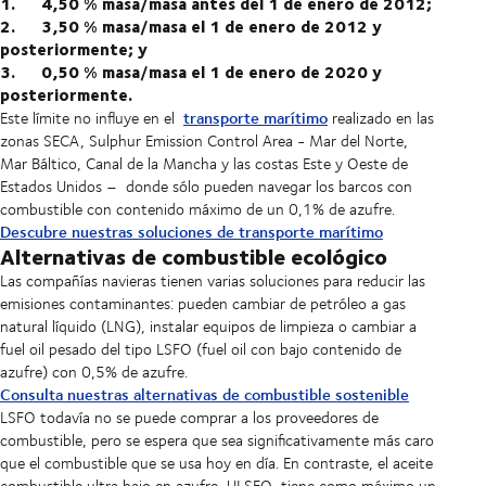
1. 4,50 % masa/masa antes del 1 de enero de 2012;
2. 3,50 % masa/masa el 1 de enero de 2012 y
posteriormente; y
3. 0,50 % masa/masa el 1 de enero de 2020 y
posteriormente.
transporte marítimo
Este límite no influye en el
realizado en las
zonas SECA, Sulphur Emission Control Area - Mar del Norte,
Mar Báltico, Canal de la Mancha y las costas Este y Oeste de
Estados Unidos – donde sólo pueden navegar los barcos con
combustible con contenido máximo de un 0,1% de azufre.
Descubre nuestras soluciones de transporte marítimo
Alternativas de combustible ecológico
Las compañías navieras tienen varias soluciones para reducir las
emisiones contaminantes: pueden cambiar de petróleo a gas
natural líquido (LNG), instalar equipos de limpieza o cambiar a
fuel oil pesado del tipo LSFO (fuel oil con bajo contenido de
azufre) con 0,5% de azufre.
Consulta nuestras alternativas de combustible sostenible
LSFO todavía no se puede comprar a los proveedores de
combustible, pero se espera que sea significativamente más caro
que el combustible que se usa hoy en día. En contraste, el aceite
combustible ultra bajo en azufre, ULSFO, tiene como máximo un