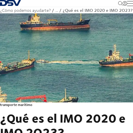
Volver a la página de inicio
M
¿Qué es el IMO 2020 e IMO 2O23?
¿Cómo podemos ayudarte?
…
transporte marítimo
¿Qué es el IMO 2020 e
IMO 2O23?