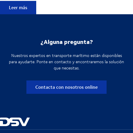
Glosario Sostenibilidad: Normativas e Impacto en la cadena
Leer más
¿Alguna pregunta?
Nuestros expertos en transporte marítimo están disponibles
para ayudarte. Ponte en contacto y encontraremos la solución
que necesitas.
Contacta con nosotros online