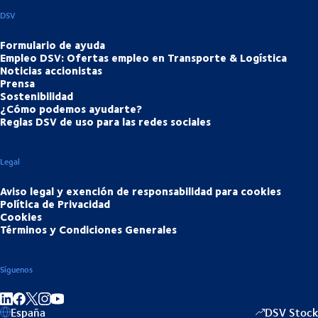
DSV
Formulario de ayuda
Empleo DSV: Ofertas empleo en Transporte & Logística
Noticias accionistas
Prensa
Sostenibilidad
¿Cómo podemos ayudarte?
Reglas DSV de uso para las redes sociales
Legal
Aviso legal y exención de responsabilidad para cookies
Política de Privacidad
Cookies
Términos y Condiciones Generales
Síguenos
Compartir en linkedIn
Compartir en Facebook
Compartir en Instagram
Compartir en Youtube
España
DSV Stock