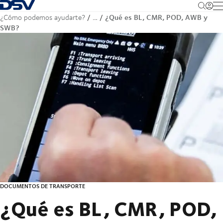
Volver a la página de inicio
M
¿Qué es BL, CMR, POD, AWB y
¿Cómo podemos ayudarte?
…
SWB?
DOCUMENTOS DE TRANSPORTE
¿Qué es BL, CMR, POD,