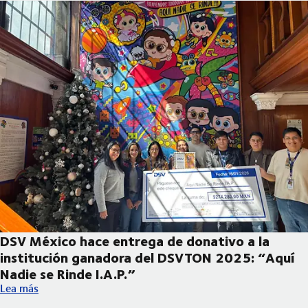
DSV México hace entrega de donativo a la
institución ganadora del DSVTON 2025: “Aquí
Nadie se Rinde I.A.P.”
DSV México hace entrega de donativo a la institución ganadora
Lea más