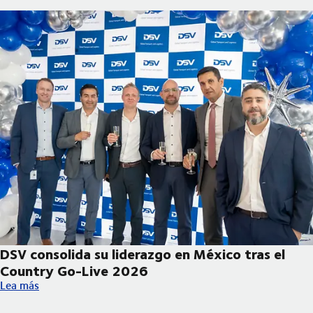
DSV consolida su liderazgo en México tras el
Country Go-Live 2026
DSV consolida su liderazgo en México tras el Country Go-Live
Lea más