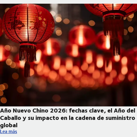
Año Nuevo Chino 2026: fechas clave, el Año del
Caballo y su impacto en la cadena de suministro
global
Año Nuevo Chino 2026: fechas clave, el Año del Caballo y su im
Lea más