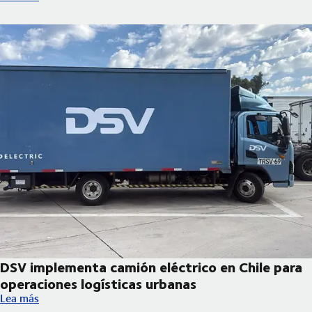
DSV implementa camión eléctrico en Chile para
operaciones logísticas urbanas
DSV implementa camión eléctrico en Chile para operaciones log
Lea más