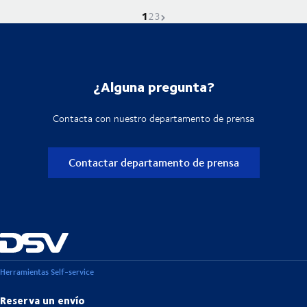
1
La página actual es
Ve a la página
Ve a la página
Próxima página
2
3
¿Alguna pregunta?
Contacta con nuestro departamento de prensa
Contactar departamento de prensa
Herramientas Self-service
Reserva un envío