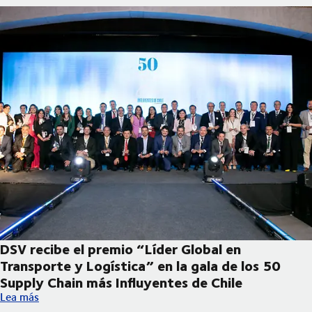
DSV recibe el premio “Líder Global en
Transporte y Logística” en la gala de los 50
Supply Chain más Influyentes de Chile
DSV recibe el premio “Líder Global en Transporte y Logística” e
Lea más