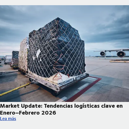
Market Update: Tendencias logísticas clave en
Enero–Febrero 2026
Market Update: Tendencias logísticas clave en Enero–Febrero 
Lea más