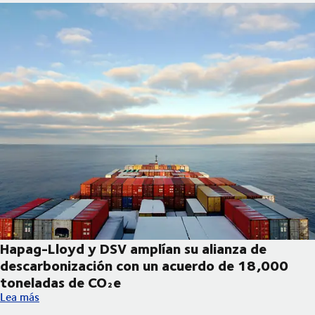
Hapag-Lloyd y DSV amplían su alianza de
descarbonización con un acuerdo de 18,000
toneladas de CO₂e
Hapag-Lloyd y DSV amplían su alianza de descarbonización co
Lea más