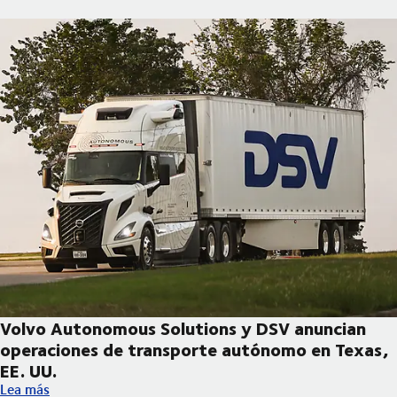
Volvo Autonomous Solutions y DSV anuncian
operaciones de transporte autónomo en Texas,
EE. UU.
Volvo Autonomous Solutions y DSV anuncian operaciones de tr
Lea más