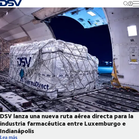
Volver a la página principal
M
DSV lanza una nueva ruta aérea directa para la
industria farmacéutica entre Luxemburgo e
Indianápolis
DSV lanza una nueva ruta aérea directa para la industria farma
Lea más