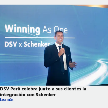
DSV Perú celebra junto a sus clientes la
integración con Schenker
DSV Perú celebra junto a sus clientes la integración con Schenk
Lea más