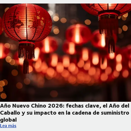
Año Nuevo Chino 2026: fechas clave, el Año del
Caballo y su impacto en la cadena de suministro
global
Año Nuevo Chino 2026: fechas clave, el Año del Caballo y su im
Lea más