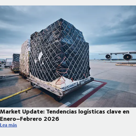
Market Update: Tendencias logísticas clave en
Enero–Febrero 2026
Market Update: Tendencias logísticas clave en Enero–Febrero 
Lea más