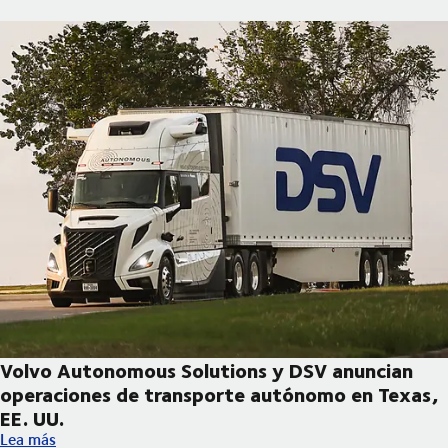
Volvo Autonomous Solutions y DSV anuncian
operaciones de transporte autónomo en Texas,
EE. UU.
Volvo Autonomous Solutions y DSV anuncian operaciones de tr
Lea más