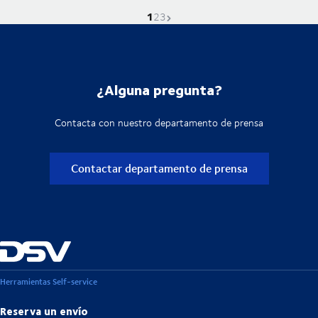
1
La página actual es
Ve a la página
Ve a la página
Próxima página
2
3
¿Alguna pregunta?
Contacta con nuestro departamento de prensa
Contactar departamento de prensa
Herramientas Self-service
Reserva un envío