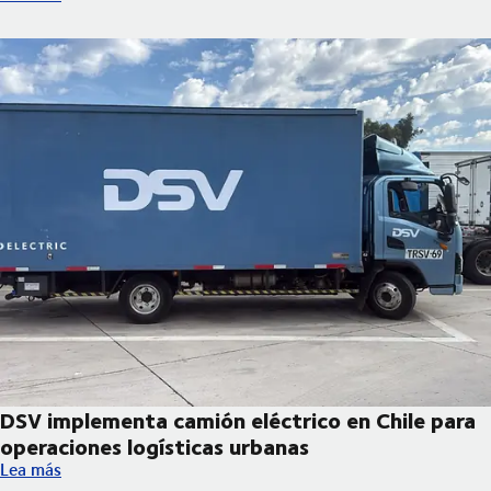
DSV implementa camión eléctrico en Chile para
operaciones logísticas urbanas
DSV implementa camión eléctrico en Chile para operaciones log
Lea más