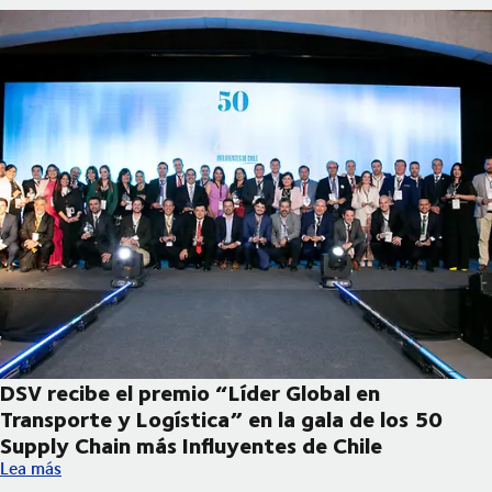
DSV recibe el premio “Líder Global en
Transporte y Logística” en la gala de los 50
Supply Chain más Influyentes de Chile
DSV recibe el premio “Líder Global en Transporte y Logística” e
Lea más