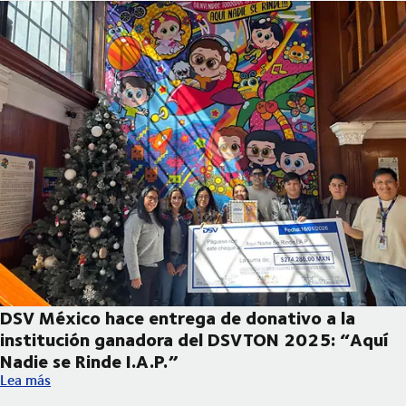
DSV México hace entrega de donativo a la
institución ganadora del DSVTON 2025: “Aquí
Nadie se Rinde I.A.P.”
DSV México hace entrega de donativo a la institución ganadora
Lea más