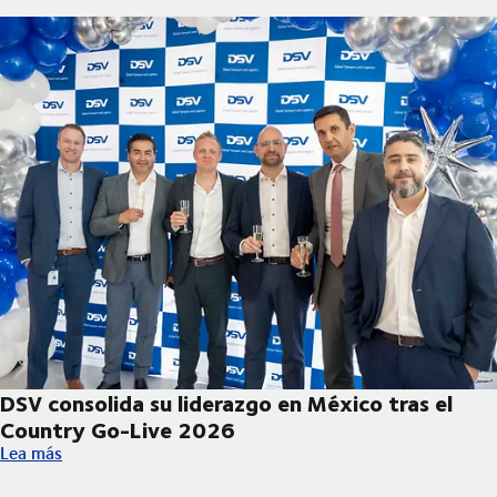
DSV consolida su liderazgo en México tras el
Country Go-Live 2026
DSV consolida su liderazgo en México tras el Country Go-Live
Lea más