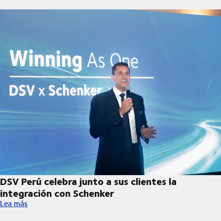
DSV Perú celebra junto a sus clientes la
integración con Schenker
DSV Perú celebra junto a sus clientes la integración con Schenk
Lea más