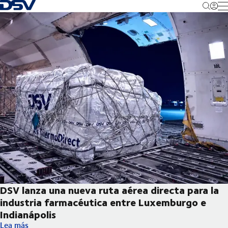
Volver a la página principal
M
DSV lanza una nueva ruta aérea directa para la
industria farmacéutica entre Luxemburgo e
Indianápolis
DSV lanza una nueva ruta aérea directa para la industria farma
Lea más