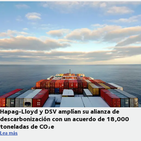
Hapag-Lloyd y DSV amplían su alianza de
descarbonización con un acuerdo de 18,000
toneladas de CO₂e
Hapag-Lloyd y DSV amplían su alianza de descarbonización co
Lea más