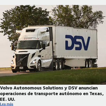
Volvo Autonomous Solutions y DSV anuncian
operaciones de transporte autónomo en Texas,
EE. UU.
Volvo Autonomous Solutions y DSV anuncian operaciones de tr
Lea más