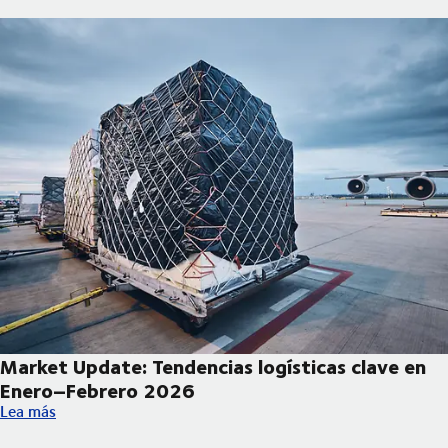
Market Update: Tendencias logísticas clave en
Enero–Febrero 2026
Market Update: Tendencias logísticas clave en Enero–Febrero 
Lea más