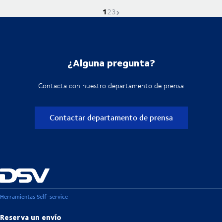
1
La página actual es
Ve a la página
Ve a la página
Próxima página
2
3
¿Alguna pregunta?
Contacta con nuestro departamento de prensa
Contactar departamento de prensa
Herramientas Self-service
Reserva un envío