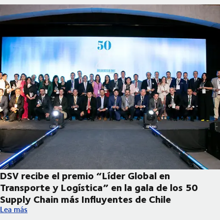
DSV recibe el premio “Líder Global en
Transporte y Logística” en la gala de los 50
Supply Chain más Influyentes de Chile
DSV recibe el premio “Líder Global en Transporte y Logística” e
Lea más