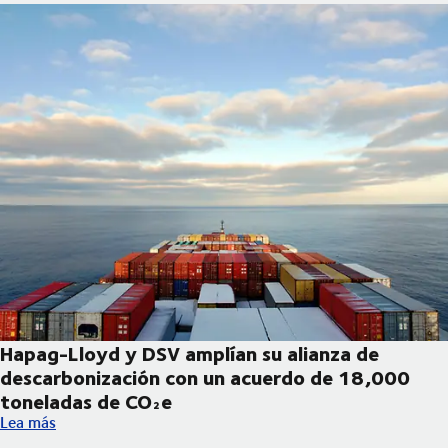
Hapag-Lloyd y DSV amplían su alianza de
descarbonización con un acuerdo de 18,000
toneladas de CO₂e
Hapag-Lloyd y DSV amplían su alianza de descarbonización co
Lea más