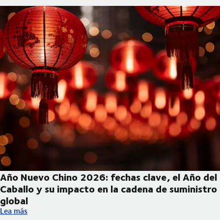
Año Nuevo Chino 2026: fechas clave, el Año del
Caballo y su impacto en la cadena de suministro
global
Año Nuevo Chino 2026: fechas clave, el Año del Caballo y su im
Lea más