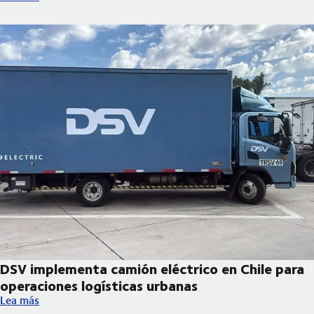
DSV implementa camión eléctrico en Chile para
operaciones logísticas urbanas
DSV implementa camión eléctrico en Chile para operaciones log
Lea más