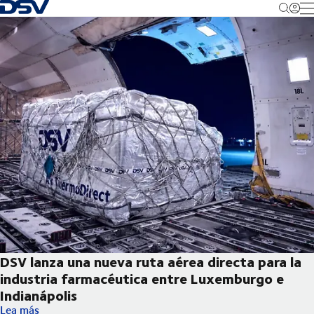
Volver a la página principal
M
DSV lanza una nueva ruta aérea directa para la
industria farmacéutica entre Luxemburgo e
Indianápolis
DSV lanza una nueva ruta aérea directa para la industria farma
Lea más