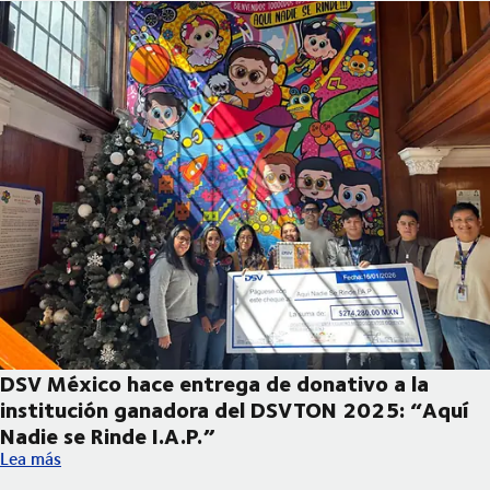
DSV México hace entrega de donativo a la
institución ganadora del DSVTON 2025: “Aquí
Nadie se Rinde I.A.P.”
DSV México hace entrega de donativo a la institución ganadora
Lea más