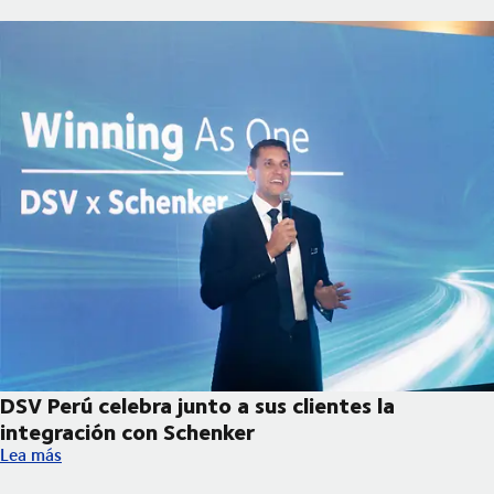
DSV Perú celebra junto a sus clientes la
integración con Schenker
DSV Perú celebra junto a sus clientes la integración con Schenk
Lea más