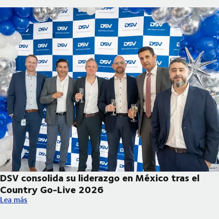
DSV consolida su liderazgo en México tras el
Country Go-Live 2026
DSV consolida su liderazgo en México tras el Country Go-Live
Lea más