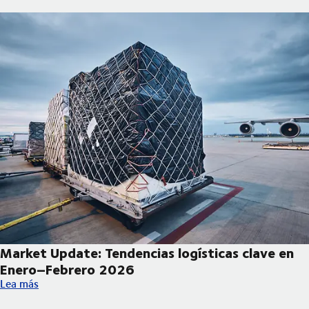
Market Update: Tendencias logísticas clave en
Enero–Febrero 2026
Market Update: Tendencias logísticas clave en Enero–Febrero 
Lea más