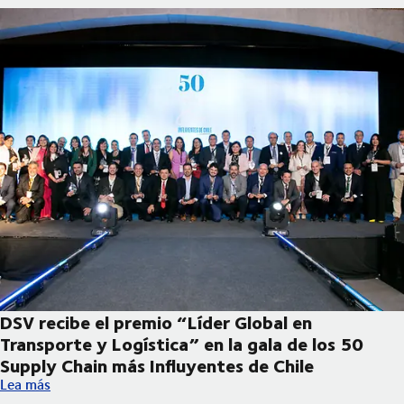
DSV recibe el premio “Líder Global en
Transporte y Logística” en la gala de los 50
Supply Chain más Influyentes de Chile
DSV recibe el premio “Líder Global en Transporte y Logística” e
Lea más