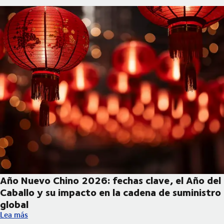
Año Nuevo Chino 2026: fechas clave, el Año del
Caballo y su impacto en la cadena de suministro
global
Año Nuevo Chino 2026: fechas clave, el Año del Caballo y su im
Lea más