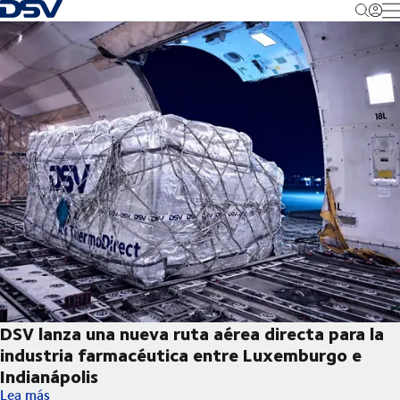
Volver a la página principal
M
DSV lanza una nueva ruta aérea directa para la
industria farmacéutica entre Luxemburgo e
Indianápolis
DSV lanza una nueva ruta aérea directa para la industria farma
Lea más