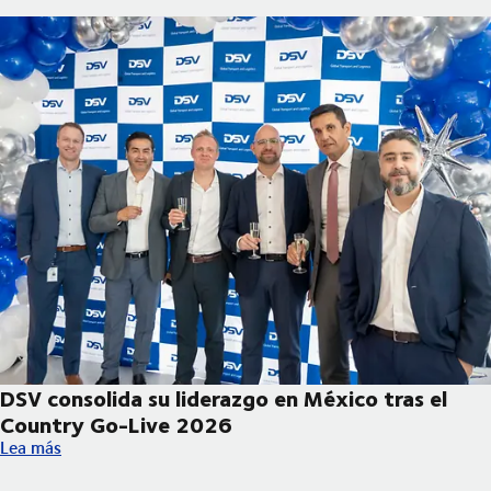
DSV consolida su liderazgo en México tras el
Country Go-Live 2026
DSV consolida su liderazgo en México tras el Country Go-Live
Lea más