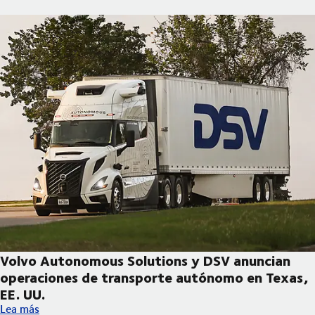
Volvo Autonomous Solutions y DSV anuncian
operaciones de transporte autónomo en Texas,
EE. UU.
Volvo Autonomous Solutions y DSV anuncian operaciones de tr
Lea más