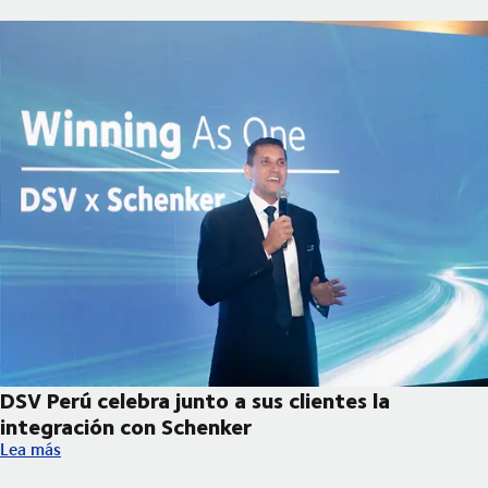
DSV Perú celebra junto a sus clientes la
integración con Schenker
DSV Perú celebra junto a sus clientes la integración con Schenk
Lea más