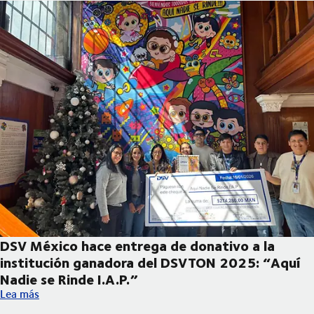
DSV México hace entrega de donativo a la
institución ganadora del DSVTON 2025: “Aquí
Nadie se Rinde I.A.P.”
DSV México hace entrega de donativo a la institución ganadora
Lea más