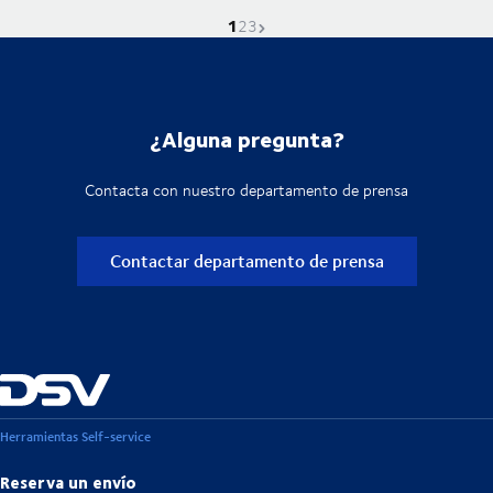
1
La página actual es
Ve a la página
Ve a la página
Próxima página
2
3
¿Alguna pregunta?
Contacta con nuestro departamento de prensa
Contactar departamento de prensa
Herramientas Self-service
Reserva un envío