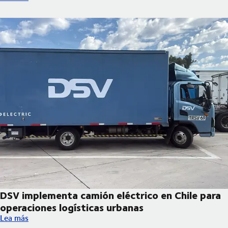
DSV implementa camión eléctrico en Chile para
operaciones logísticas urbanas
DSV implementa camión eléctrico en Chile para operaciones log
Lea más