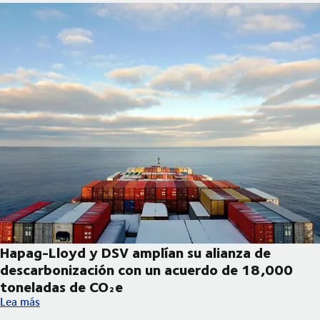
Hapag-Lloyd y DSV amplían su alianza de
descarbonización con un acuerdo de 18,000
toneladas de CO₂e
Hapag-Lloyd y DSV amplían su alianza de descarbonización co
Lea más