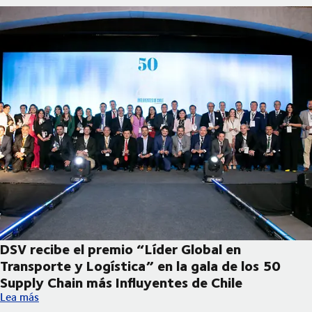
DSV recibe el premio “Líder Global en
Transporte y Logística” en la gala de los 50
Supply Chain más Influyentes de Chile
DSV recibe el premio “Líder Global en Transporte y Logística” e
Lea más