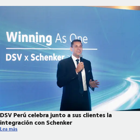
DSV Perú celebra junto a sus clientes la
integración con Schenker
DSV Perú celebra junto a sus clientes la integración con Schenk
Lea más