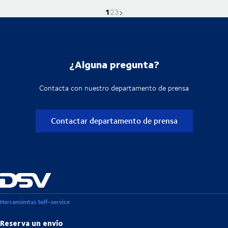
1
La página actual es
Ve a la página
Ve a la página
Próxima página
2
3
¿Alguna pregunta?
Contacta con nuestro departamento de prensa
Contactar departamento de prensa
Herramientas Self-service
Reserva un envío