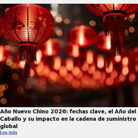
Año Nuevo Chino 2026: fechas clave, el Año del
Caballo y su impacto en la cadena de suministro
global
Año Nuevo Chino 2026: fechas clave, el Año del Caballo y su im
Lea más