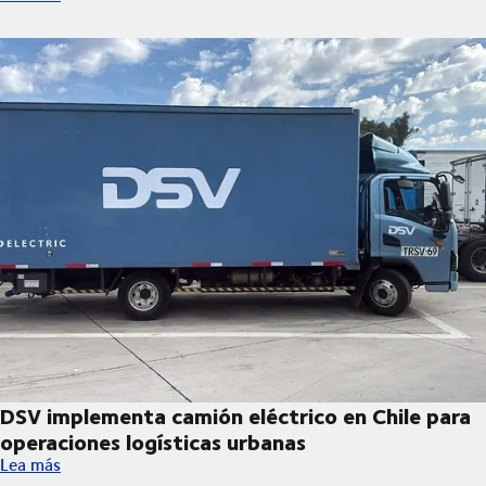
DSV implementa camión eléctrico en Chile para
operaciones logísticas urbanas
DSV implementa camión eléctrico en Chile para operaciones log
Lea más