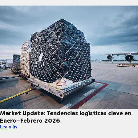
Market Update: Tendencias logísticas clave en
Enero–Febrero 2026
Market Update: Tendencias logísticas clave en Enero–Febrero 
Lea más