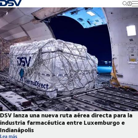
Volver a la página principal
M
DSV lanza una nueva ruta aérea directa para la
industria farmacéutica entre Luxemburgo e
Indianápolis
DSV lanza una nueva ruta aérea directa para la industria farma
Lea más