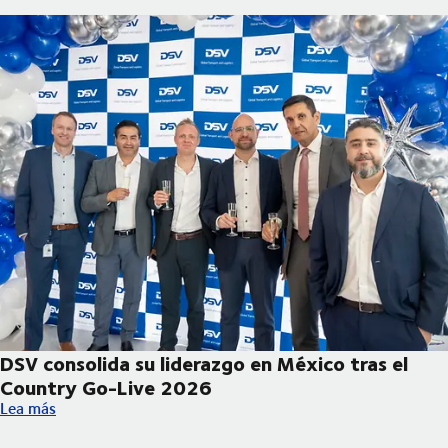
DSV consolida su liderazgo en México tras el
Country Go-Live 2026
DSV consolida su liderazgo en México tras el Country Go-Live
Lea más