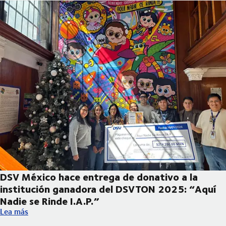
DSV México hace entrega de donativo a la
institución ganadora del DSVTON 2025: “Aquí
Nadie se Rinde I.A.P.”
DSV México hace entrega de donativo a la institución ganadora
Lea más