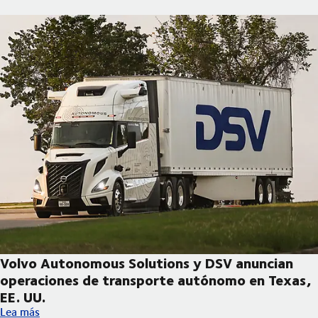
Volvo Autonomous Solutions y DSV anuncian
operaciones de transporte autónomo en Texas,
EE. UU.
Volvo Autonomous Solutions y DSV anuncian operaciones de tr
Lea más