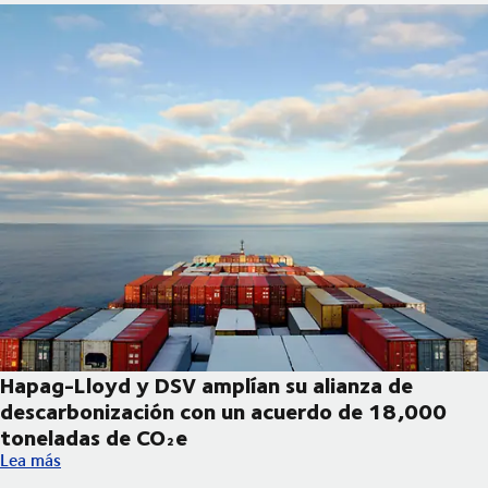
Hapag-Lloyd y DSV amplían su alianza de
descarbonización con un acuerdo de 18,000
toneladas de CO₂e
Hapag-Lloyd y DSV amplían su alianza de descarbonización co
Lea más