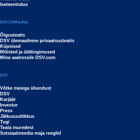
Iseteenindus
DSV.COM kohta
Õigusteatis
DSV ülemaailmne privaatsusteatis
Küpsised
Mõisted ja üldtingimused
Mine aadressile DSV.com
DSV
Võtke meiega ühendust
DSV
Karjäär
Investor
Press
Jätkusuutlikkus
Tugi
Teata muredest
Sotsiaalmeedia maja reeglid