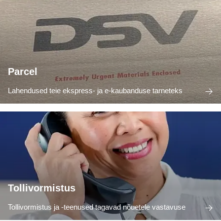
Parcel
Lahendused teie ekspress- ja e-kaubanduse tarneteks
Tollivormistus
Tollivormistus ja -teenused tagavad nõuetele vastavuse