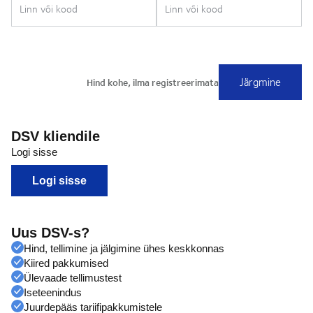
DSV kliendile
Logi sisse
Logi sisse
Uus DSV-s?
Hind, tellimine ja jälgimine ühes keskkonnas
Kiired pakkumised
Ülevaade tellimustest
Iseteenindus
Juurdepääs tariifipakkumistele