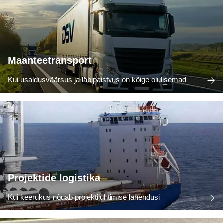
Maanteetransport
Kui usaldusväärsus ja läbipaistvus on kõige olulisemad
Projektide logistika
Kui keerukus nõuab projektijuhtimise lahendusi