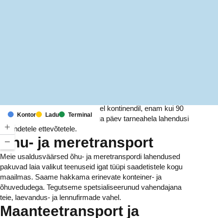
MapLibre
(C) OpenStreetMap
Meil on kontorid ja rajatised kuuel kontinendil, enam kui 90
Kontor
Ladu
Terminal
riigis. Me pakume ja haldame iga päev tarneahela lahendusi
tuhandetele ettevõtetele.
Õhu- ja meretransport
Meie usaldusväärsed õhu- ja meretranspordi lahendused
pakuvad laia valikut teenuseid igat tüüpi saadetistele kogu
maailmas. Saame hakkama erinevate konteiner- ja
õhuvedudega. Tegutseme spetsialiseerunud vahendajana
teie, laevandus- ja lennufirmade vahel.
Maanteetransport ja