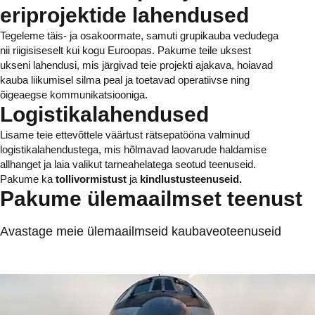
eriprojektide lahendused
Tegeleme täis- ja osakoormate, samuti grupikauba vedudega
nii riigisiseselt kui kogu Euroopas. Pakume teile uksest
ukseni lahendusi, mis järgivad teie projekti ajakava, hoiavad
kauba liikumisel silma peal ja toetavad operatiivse ning
õigeaegse kommunikatsiooniga.
Logistikalahendused
Lisame teie ettevõttele väärtust rätsepatööna valminud
logistikalahendustega, mis hõlmavad laovarude haldamise
allhanget ja laia valikut tarneahelatega seotud teenuseid.
Pakume ka
tollivormistust
ja
kindlustusteenuseid.
Pakume ülemaailmset teenust
Avastage meie ülemaailmseid kaubaveoteenuseid