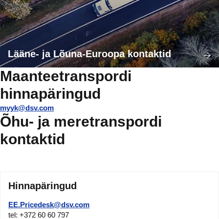
Lääne- ja Lõuna-Euroopa kontaktid
Maanteetranspordi
hinnapäringud
myyk@dsv.com
Õhu- ja meretranspordi
kontaktid
Hinnapäringud
EE.Pricedesk@dsv.com
tel: +372 60 60 797