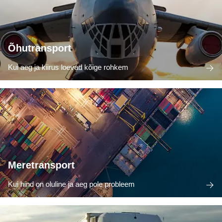
Õhutransport
Kui aeg ja kiirus loevad kõige rohkem
Meretransport
Kui hind on oluline ja aeg pole probleem