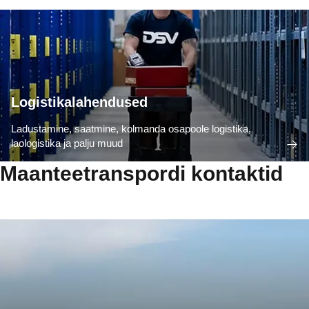
Logistikalahendused
Ladustamine, saatmine, kolmanda osapoole logistika,
laologistika ja palju muud
Maanteetranspordi kontaktid