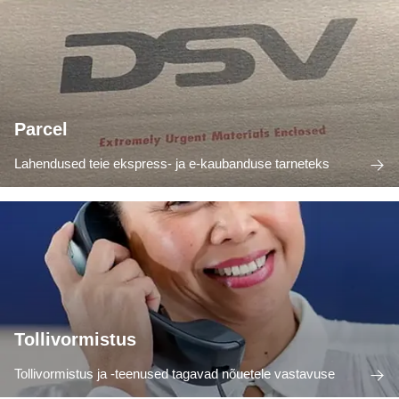
Parcel
Lahendused teie ekspress- ja e-kaubanduse tarneteks
Tollivormistus
Tollivormistus ja -teenused tagavad nõuetele vastavuse