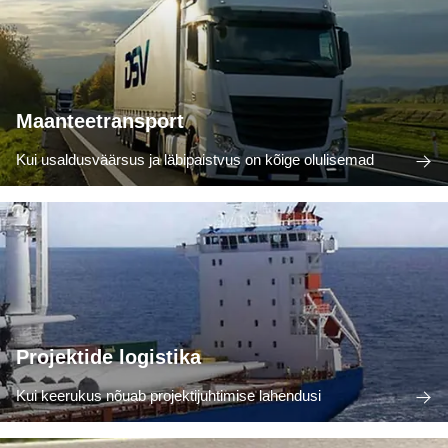
Maanteetransport
Kui usaldusväärsus ja läbipaistvus on kõige olulisemad
Projektide logistika
Kui keerukus nõuab projektijuhtimise lahendusi