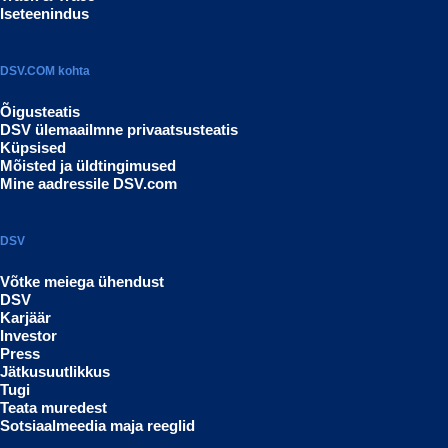
Iseteenindus
DSV.COM kohta
Õigusteatis
DSV ülemaailmne privaatsusteatis
Küpsised
Mõisted ja üldtingimused
Mine aadressile DSV.com
DSV
Võtke meiega ühendust
DSV
Karjäär
Investor
Press
Jätkusuutlikkus
Tugi
Teata muredest
Sotsiaalmeedia maja reeglid