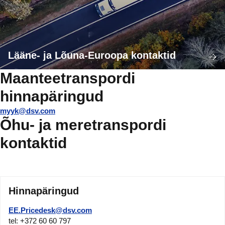
Lääne- ja Lõuna-Euroopa kontaktid
Maanteetranspordi
hinnapäringud
myyk@dsv.com
Õhu- ja meretranspordi
kontaktid
Hinnapäringud
EE.Pricedesk@dsv.com
tel: +372 60 60 797