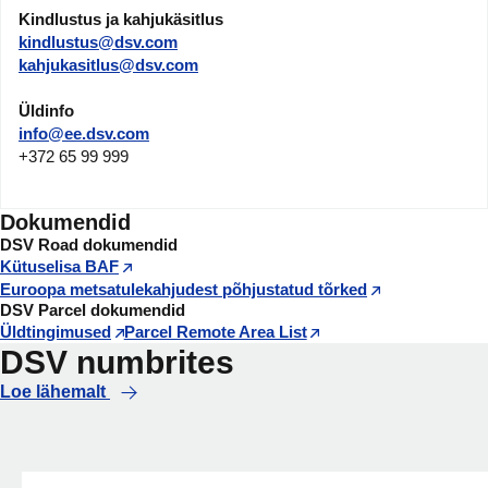
Kindlustus ja kahjukäsitlus
kindlustus@dsv.com
kahjukasitlus@dsv.com
Üldinfo
info@ee.dsv.com
+372 65 99 999
Dokumendid
DSV Road dokumendid
Kütuselisa BAF
Euroopa metsatulekahjudest põhjustatud tõrked
DSV Parcel dokumendid
Üldtingimused
Parcel Remote Area List
DSV numbrites
Loe lähemalt