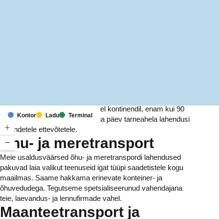
MapLibre
(C) OpenStreetMap
Meil on kontorid ja rajatised kuuel kontinendil, enam kui 90
Kontor
Ladu
Terminal
riigis. Me pakume ja haldame iga päev tarneahela lahendusi
tuhandetele ettevõtetele.
Õhu- ja meretransport
Meie usaldusväärsed õhu- ja meretranspordi lahendused
pakuvad laia valikut teenuseid igat tüüpi saadetistele kogu
maailmas. Saame hakkama erinevate konteiner- ja
õhuvedudega. Tegutseme spetsialiseerunud vahendajana
teie, laevandus- ja lennufirmade vahel.
Maanteetransport ja