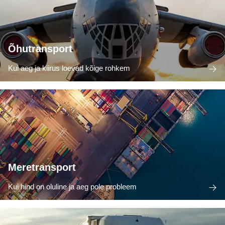
Õhutransport
Kui aeg ja kiirus loevad kõige rohkem
Meretransport
Kui hind on oluline ja aeg pole probleem