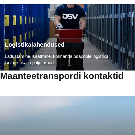
Logistikalahendused
Ladustamine, saatmine, kolmanda osapoole logistika,
laologistika ja palju muud
Maanteetranspordi kontaktid