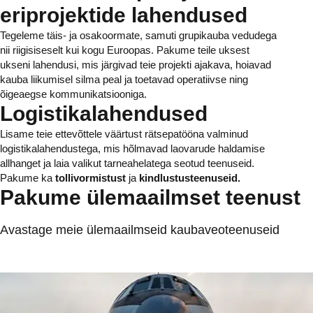
eriprojektide lahendused
Tegeleme täis- ja osakoormate, samuti grupikauba vedudega
nii riigisiseselt kui kogu Euroopas. Pakume teile uksest
ukseni lahendusi, mis järgivad teie projekti ajakava, hoiavad
kauba liikumisel silma peal ja toetavad operatiivse ning
õigeaegse kommunikatsiooniga.
Logistikalahendused
Lisame teie ettevõttele väärtust rätsepatööna valminud
logistikalahendustega, mis hõlmavad laovarude haldamise
allhanget ja laia valikut tarneahelatega seotud teenuseid.
Pakume ka
tollivormistust
ja
kindlustusteenuseid.
Pakume ülemaailmset teenust
Avastage meie ülemaailmseid kaubaveoteenuseid