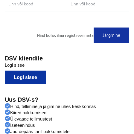
DSV kliendile
Logi sisse
Logi sisse
Uus DSV-s?
Hind, tellimine ja jälgimine ühes keskkonnas
Kiired pakkumised
Ülevaade tellimustest
Iseteenindus
Juurdepääs tariifipakkumistele