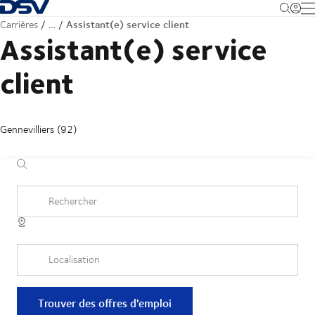
Retour à la page d'accueil
M
Assistant(e) service client
Carrières
…
Assistant(e) service
client
Gennevilliers (92)
Rechercher
Localisation
Trouver des offres d'emploi