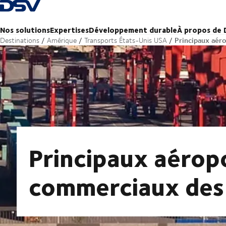
Retour à la page d'accueil
Nos solutions
Expertises
Développement durable
À propos de
Principaux aér
Destinations
Amérique
Transports États-Unis USA
Principaux aérop
commerciaux des 