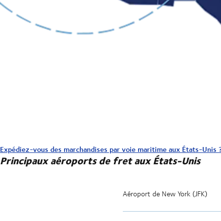
Expédiez-vous des marchandises par voie maritime aux États-Unis
Principaux aéroports de fret aux États-Unis
Aéroport de New York (JFK)