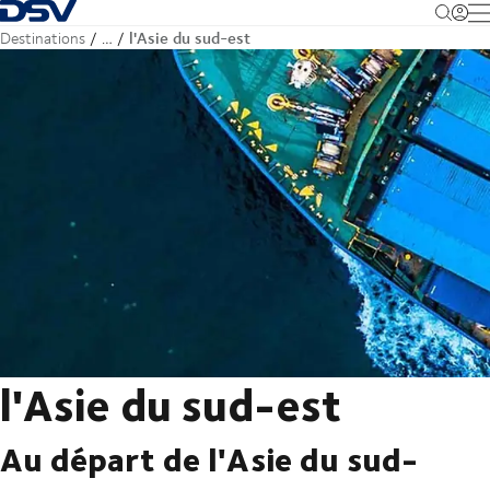
Retour à la page d'accueil
M
l'Asie du sud-est
Destinations
…
l'Asie du sud-est
Au départ de l'Asie du sud-