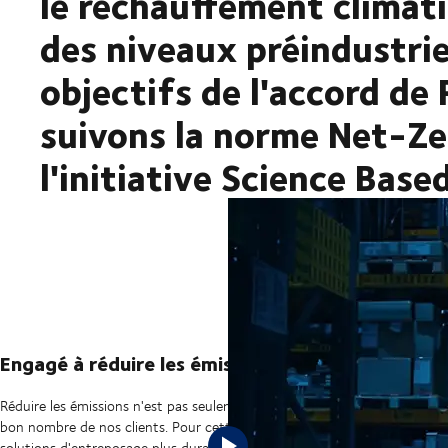
le réchauffement climat
des niveaux préindustri
objectifs de l'accord de 
suivons la norme Net-Ze
l'initiative Science Base
Engagé à réduire les émissions
Réduire les émissions n'est pas seulement notre objectif, c'est notre m
bon nombre de nos clients. Pour cette raison, nous nous efforçons d'exp
solutions d'entreposage plus durables. Grâce à notre propre base de don