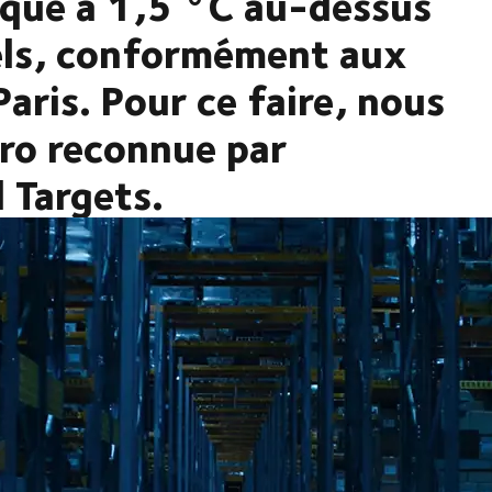
ique à 1,5 °C au-dessus
els, conformément aux
Paris. Pour ce faire, nous
ro reconnue par
d Targets.
ission. Nous sommes fier de dire que c'est la même chose pour
loiter les données qui documentent les émissions de leurs
nées CargoWrite, nous pouvons à la fois visualiser et informer