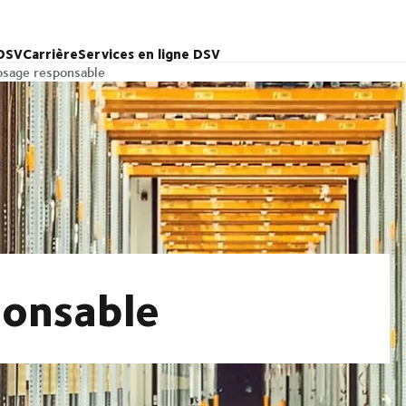
 DSV
Carrière
Services en ligne DSV
osage responsable
ponsable