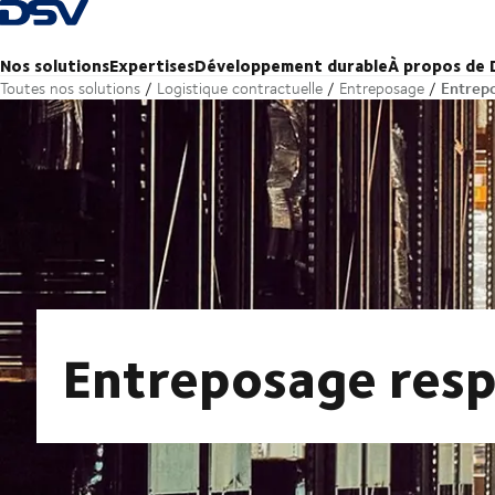
Retour à la page d'accueil
Nos solutions
Expertises
Développement durable
À propos de
Entrep
Toutes nos solutions
Logistique contractuelle
Entreposage
Entreposage res