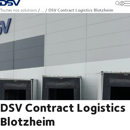
Retour à la page d'accueil
M
DSV Contract Logistics Blotzheim
Toutes nos solutions
…
DSV Contract Logistics
Blotzheim