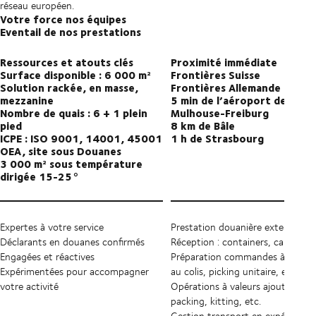
réseau européen.
Votre force nos équipes
Eventail de nos prestations
Ressources et atouts clés
Proximité immédiate
Surface disponible : 6 000 m²
Frontières Suisse
Solution rackée, en masse,
Frontières Allemande
mezzanine
5 min de l’aéroport de Basel
Nombre de quais : 6 + 1 plein
Mulhouse-Freiburg
pied
8 km de Bâle
ICPE : ISO 9001, 14001, 45001
1 h de Strasbourg
OEA, site sous Douanes
3 000 m² sous température
dirigée 15-25°
Expertes à votre service
Prestation douanière externe
Déclarants en douanes confirmés
Réception : containers, camions
Engagées et réactives
Préparation commandes à la pale
Expérimentées pour accompagner
au colis, picking unitaire, etc.
votre activité
Opérations à valeurs ajoutées :
packing, kitting, etc.
Gestion transport en expédition