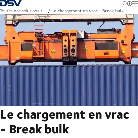
Retour à la page d'accueil
M
Le chargement en vrac - Break bulk
Toutes nos solutions
…
Le chargement en vrac
- Break bulk