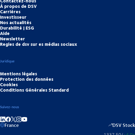
Contactez-nous
À propos de DSV
Carrières
Investisseur
Nos actualités
Durabilité | ESG
Aide
Newsletter
Regles de dsv sur es médias sociaux
Juridique
Mentions légales
Protection des données
Cookies
Conditions Générales Standard
Suivez-nous
Partager sur linkedIn
Partager sur Facebook
Partager sur Instagram
Partager sur Youtube
France
DSV Stock
1337,50
/
+4,0
▴