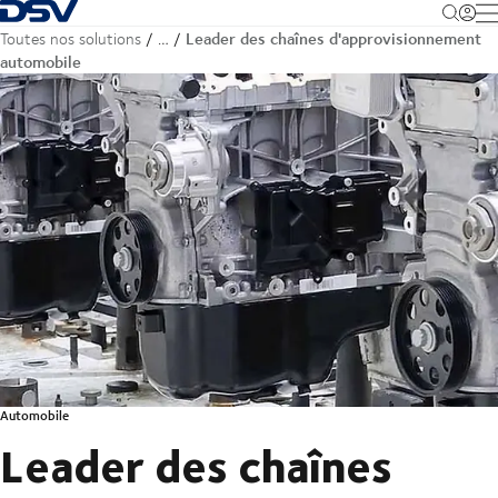
Retour à la page d'accueil
M
Leader des chaînes d'approvisionnement
Toutes nos solutions
…
automobile
Automobile
Leader des chaînes