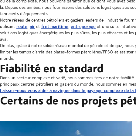
ou de la complexité, nous pouvons garantir que ce dont vous avez besoin p
là. Depuis des années, nous fournissons des solutions logistiques aux soci
fabricants d’équipements.
Notre réseau de centres pétroliers et gaziers leaders de l'industrie fourn
route
air
fret maritime
entreposage
utilisant
,
et
,
et une suite intuitiv
solutions logistiques énergétiques les plus sûres, les plus efficaces et l
aval.
De plus, grâce à notre solide réseau mondial de pétrole et de gaz, nous
limiter les temps d’arrêt des plates-formes pétrolières/FPSO et assister n
monde.
Fiabilité en standard
Dans un secteur complexe et varié, nous sommes fiers de notre fiabilité. 
principaux centres pétroliers et gaziers du monde, nous sommes en mesu
Laissez-nous vous aider à naviguer dans le paysage complexe de la l
Certains de nos projets pét