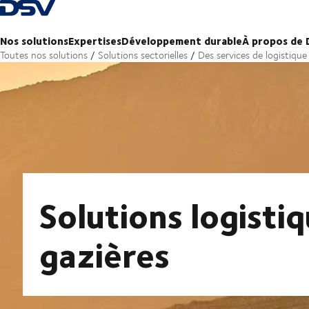
Retour à la page d'accueil
Nos solutions
Expertises
Développement durable
À propos de
Toutes nos solutions
Solutions sectorielles
Des services de logistiqu
Solutions logistiq
gazières