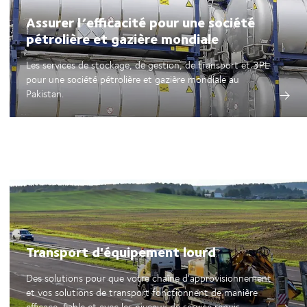
Assurer l’efficacité pour une société
pétrolière et gazière mondiale
Les services de stockage, de gestion, de transport et 3PL
pour une société pétrolière et gazière mondiale au
Pakistan.
Transport d'équipement lourd
Des solutions pour que votre chaîne d'approvisionnement
et vos solutions de transport fonctionnent de manière
efficace, fiable et avec les niveaux de service requis.