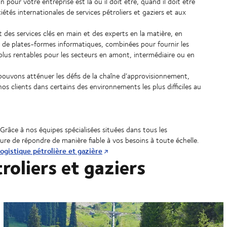
our votre entreprise est là où il doit être, quand il doit être
étés internationales de services pétroliers et gaziers et aux
it des services clés en main et des experts en la matière, en
e de plates-formes informatiques, combinées pour fournir les
es plus rentables pour les secteurs en amont, intermédiaire ou en
 pouvons atténuer les défis de la chaîne d’approvisionnement,
os clients dans certains des environnements les plus difficiles au
Grâce à nos équipes spécialisées situées dans tous les
re de répondre de manière fiable à vos besoins à toute échelle.
ogistique pétrolière et gazière
roliers et gaziers