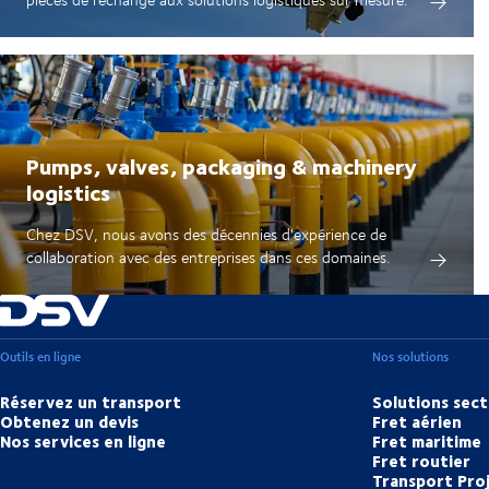
Pumps, valves, packaging & machinery
logistics
Chez DSV, nous avons des décennies d'expérience de
collaboration avec des entreprises dans ces domaines.
Outils en ligne
Nos solutions
Réservez un transport
Solutions sect
Obtenez un devis
Fret aérien
Nos services en ligne
Fret maritime
Fret routier
Transport Pro