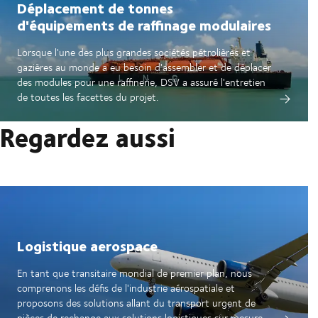
Déplacement de tonnes
d'équipements de raffinage modulaires
Lorsque l'une des plus grandes sociétés pétrolières et
gazières au monde a eu besoin d'assembler et de déplacer
des modules pour une raffinerie, DSV a assuré l'entretien
de toutes les facettes du projet.
Regardez aussi
Logistique aerospace
En tant que transitaire mondial de premier plan, nous
comprenons les défis de l'industrie aérospatiale et
proposons des solutions allant du transport urgent de
pièces de rechange aux solutions logistiques sur mesure.