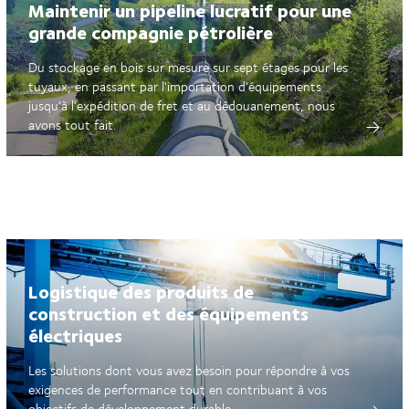
Maintenir un pipeline lucratif pour une
grande compagnie pétrolière
Du stockage en bois sur mesure sur sept étages pour les
tuyaux, en passant par l'importation d'équipements
jusqu'à l'expédition de fret et au dédouanement, nous
avons tout fait.
Logistique des produits de
construction et des équipements
électriques
Les solutions dont vous avez besoin pour répondre à vos
exigences de performance tout en contribuant à vos
objectifs de développement durable.