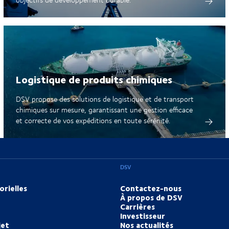
Logistique de produits chimiques
DSV propose des solutions de logistique et de transport
chimiques sur mesure, garantissant une gestion efficace
et correcte de vos expéditions en toute sérénité.
DSV
orielles
Contactez-nous
À propos de DSV
Carrières
Investisseur
jet
Nos actualités