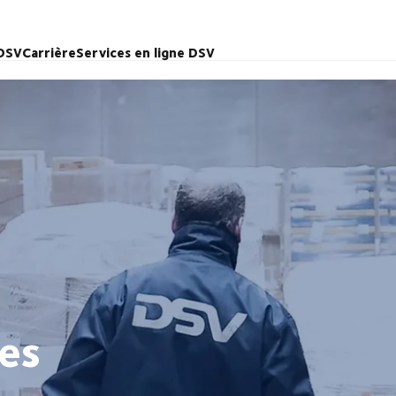
 DSV
Carrière
Services en ligne DSV
ues