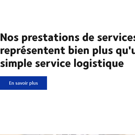
Nos prestations de service
représentent bien plus qu'
simple service logistique
Nos prestations de services représentent bien plus qu'un si
En savoir plus