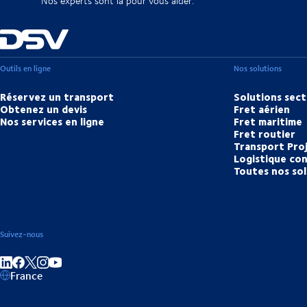
Nos experts sont là pour vous aider.
Outils en ligne
Nos solutions
Réservez un transport
Solutions sect
Obtenez un devis
Fret aérien
Nos services en ligne
Fret maritime
Fret routier
Transport Pro
Logistique con
Toutes nos so
Suivez-nous
Partager sur linkedIn
Partager sur Facebook
Partager sur Instagram
Partager sur Youtube
France