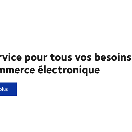
rvice pour tous vos besoins
mmerce électronique
e pour tous vos besoins en commerce électronique
plus