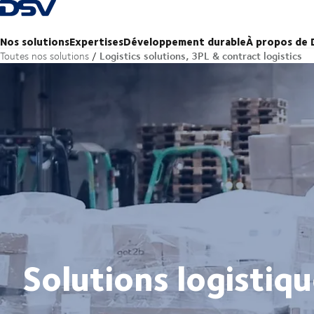
Retour à la page d'accueil
Nos solutions
Expertises
Développement durable
À propos de
Logistics solutions, 3PL & contract logistics
Toutes nos solutions
Solutions logistiq