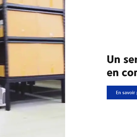
Un se
en co
Un servic
En savoir 