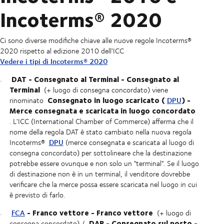
Incoterms® 2020
Ci sono diverse modifiche chiave alle nuove regole Incoterms®
2020 rispetto al edizione 2010 dell'ICC
Vedere i tipi di Incoterms® 2020
DAT - Consegnato al Terminal - Consegnato al
Terminal
(+ luogo di consegna concordato) viene
Consegnato in luogo scaricato (
) -
DPU
rinominato
Merce consegnata e scaricata in luogo concordato
. L'ICC (International Chamber of Commerce) afferma che il
nome della regola DAT è stato cambiato nella nuova regola
DPU
Incoterms®
(merce consegnata e scaricata al luogo di
consegna concordato) per sottolineare che la destinazione
potrebbe essere ovunque e non solo un "terminal". Se il luogo
di destinazione non è in un terminal, il venditore dovrebbe
verificare che la merce possa essere scaricata nel luogo in cui
è previsto di farlo.
- Franco vettore - Franco vettore
FCA
(+ luogo di
DAP - Consegnato sul posto -
consegna concordato) /