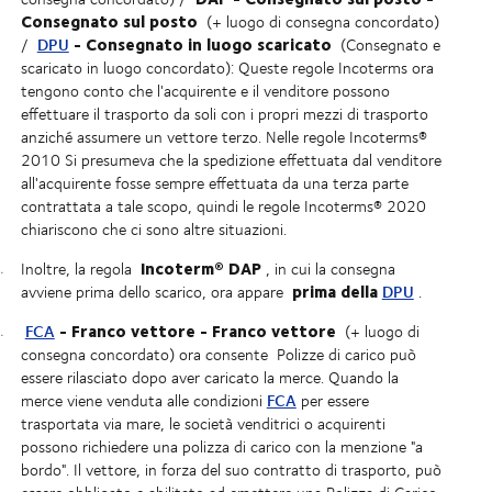
Consegnato sul posto
(+ luogo di consegna concordato)
- Consegnato in luogo scaricato
DPU
/
(Consegnato e
scaricato in luogo concordato): Queste regole Incoterms ora
tengono conto che l'acquirente e il venditore possono
effettuare il trasporto da soli con i propri mezzi di trasporto
anziché assumere un vettore terzo. Nelle regole Incoterms®
2010 Si presumeva che la spedizione effettuata dal venditore
all'acquirente fosse sempre effettuata da una terza parte
contrattata a tale scopo, quindi le regole Incoterms® 2020
chiariscono che ci sono altre situazioni.
Incoterm® DAP
Inoltre, la regola
, in cui la consegna
prima della
DPU
avviene prima dello scarico, ora appare
.
- Franco vettore - Franco vettore
FCA
(+ luogo di
consegna concordato) ora consente
Polizze di carico
può
essere rilasciato dopo aver caricato la merce. Quando la
FCA
merce viene venduta alle condizioni
per essere
trasportata via mare, le società venditrici o acquirenti
possono richiedere una polizza di carico con la menzione "a
bordo". Il vettore, in forza del suo contratto di trasporto, può