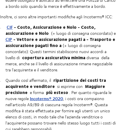
essere obbligato e abilitato ad emettere una Polizza di Carico
a bordo solo quando la merce è effettivamente a bordo.
Inoltre, ci sono altre importanti modifiche agli Incoterms® ICC:
- Costo, Assicurazione e Nolo - Costo,
CIF
assicurazione e Nolo
(+ luogo di consegna concordato) e
- Vettore e assicurazione pagati a - Trasporto e
CIP
assicurazione pagati fino a
(+ luogo di consegna
concordato): Questi termini stabiliscono nuovi accordi a
copertura assicurativa minima
livello di
diversa
della
merce, anche se il livello di assicurazione rimane negoziabile
tra l'acquirente e il venditore.
ripartizione dei costi tra
Quando così affermato, il
acquirente e venditore
Maggiore
si esprime con
precisione
più esteso
e forma
. Per quanto riguarda le
Incoterms® 2020
nuove regole
, i costi ora compaiono
nell'articolo A9/B9 di ciascuna regola Incoterm®. Questa
modifica è stata effettuata per fornire agli utenti un unico
elenco di costi, in modo tale che l'azienda venditrice o
l'acquirente possano trovare nello stesso luogo tutti i costi di
cui sarebbero responsabili.