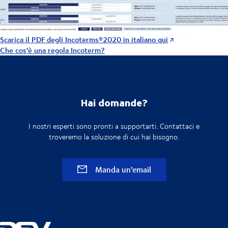
Scarica il PDF degli Incoterms®2020 in italiano qui
Che cos'è una regola Incoterm?
Hai domande?
I nostri esperti sono pronti a supportarti. Contattaci e
troveremo la soluzione di cui hai bisogno.
Manda un'email