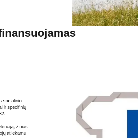
 finansuojamas
 socialinio
ir specifinių
82.
tenciją, žinias
tojų atliekamu