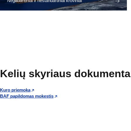
Negabaritiniai ir nestandartiniai kroviniai
Kelių skyriaus dokumenta
Kuro priemoka
BAF papildomas mokestis