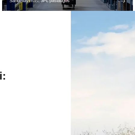
Sandėliavimas, 3PL paslaugos
i: