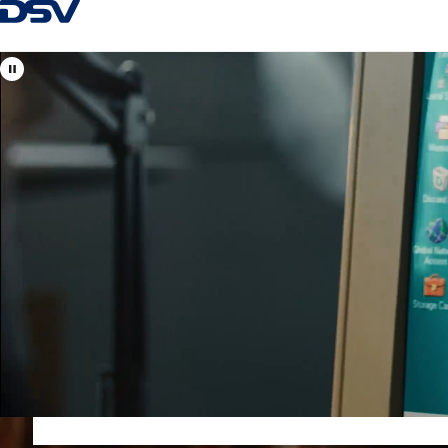
Grįžti į pagrindinį puslapį
Sveiki atvykę į DSV
Lietuva
Jūsų vietiniai ir pasauliniai oro, jūrų, kelių krovinių gabenim
muitinės formalumų specialistai.
+370 52 686 200
vilnius@lt.dsv.com