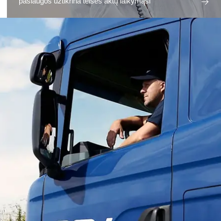
paslaugos užtikrina teisės aktų laikymąsi