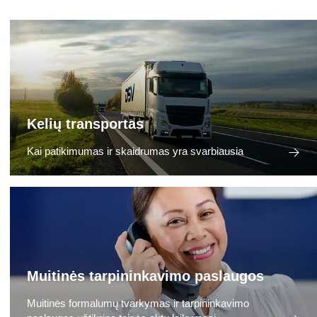
Kelių transportas
Kai patikimumas ir skaidrumas yra svarbiausia
Muitinės tarpininkavimo paslaugos
Muitinės formalumų tvarkymas ir tarpininkavimo