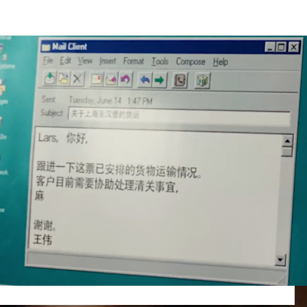
o paslaugų, logistikos sprendimų, projektinio transporto ir