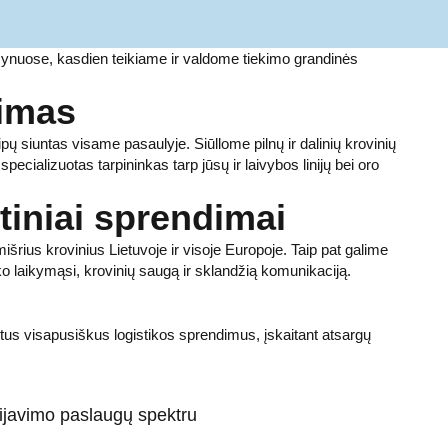
mynuose, kasdien teikiame ir valdome tiekimo grandinės
nimas
ų siuntas visame pasaulyje. Siūllome pilnų ir dalinių krovinių
ecializuotas tarpininkas tarp jūsų ir laivybos linijų bei oro
ktiniai sprendimai
išrius krovinius Lietuvoje ir visoje Europoje. Taip pat galime
iko laikymąsi, krovinių saugą ir sklandžią komunikaciją.
kytus visapusiškus logistikos sprendimus, įskaitant atsargų
dijavimo paslaugų spektru