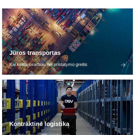
Jūros transportas
Kai kaina svarbiau nei pristatymo greitis
Kontraktinė logistika