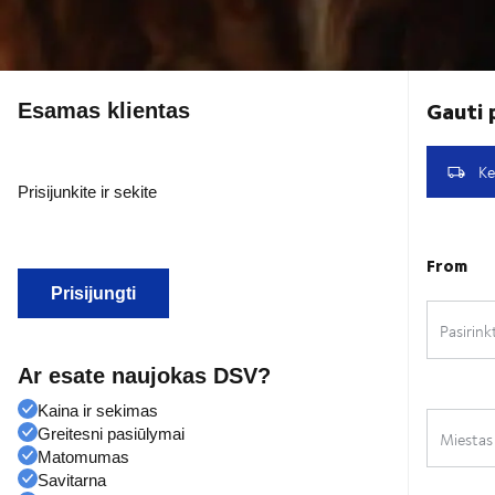
Esamas klientas
Prisijunkite ir sekite
Prisijungti
Ar esate naujokas DSV?
Kaina ir sekimas
Greitesni pasiūlymai
Matomumas
Savitarna