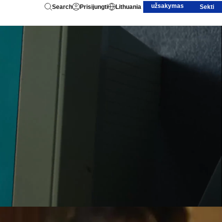
užsakymas
Search
Prisijungti
Lithuania
Sekti