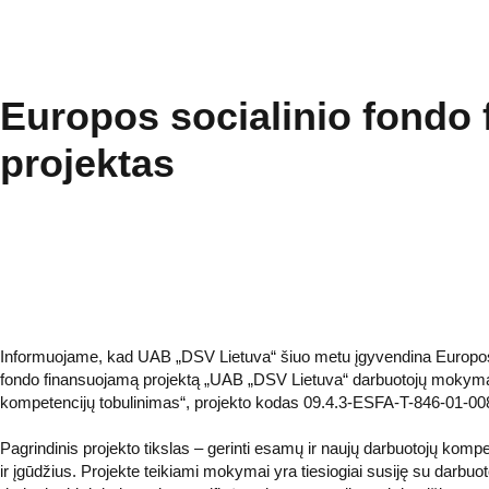
Europos socialinio fondo
projektas
Informuojame, kad UAB „DSV Lietuva“ šiuo metu įgyvendina Europos
fondo finansuojamą projektą „UAB „DSV Lietuva“ darbuotojų mokymai 
kompetencijų tobulinimas“, projekto kodas 09.4.3-ESFA-T-846-01-00
Pagrindinis projekto tikslas – gerinti esamų ir naujų darbuotojų kompe
ir įgūdžius. Projekte teikiami mokymai yra tiesiogiai susiję su darbuo