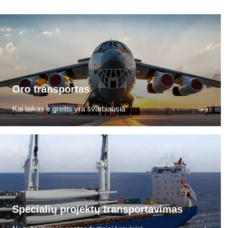
Oro transportas
Kai laikas ir greitis yra svarbiausia
Specialių projektų transportavimas