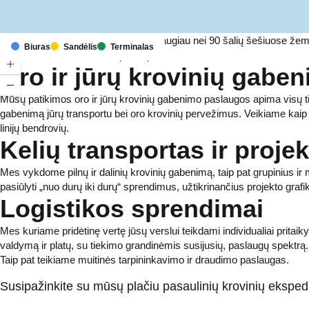
Turėdami atstovybes ir terminalus daugiau nei 90 šalių šešiuose že
Biuras
Sandėlis
Terminalas
sprendimus tūkstančiams įmonių.
Oro ir jūrų krovinių gabe
Mūsų patikimos oro ir jūrų krovinių gabenimo paslaugos apima visų tip
gabenimą jūrų transportu bei oro krovinių pervežimus. Veikiame kaip sp
linijų bendrovių.
Kelių transportas ir proje
Mes vykdome pilnų ir dalinių krovinių gabenimą, taip pat grupinius ir m
pasiūlyti „nuo durų iki durų“ sprendimus, užtikrinančius projekto graf
Logistikos sprendimai
Mes kuriame pridėtinę vertę jūsų verslui teikdami individualiai pritai
valdymą ir platų, su tiekimo grandinėmis susijusių, paslaugų spektrą.
Taip pat teikiame muitinės tarpininkavimo ir draudimo paslaugas.
Susipažinkite su mūsų plačiu pasaulinių krovinių ekspe