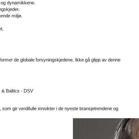
e og dynamikkene.
ngskjeder.
ftende miljø.
t.
 former de globale forsyningskjedene. Ikke gå glipp av denne
s & Baltics - DSV
rt, som gir verdifulle innsikter i de nyeste bransjetrendene og