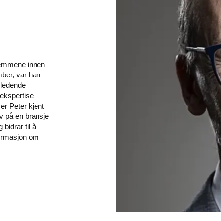
stemmene innen
mber, var han
sledende
 ekspertise
 er Peter kjent
v på en bransje
bidrar til å
nformasjon om