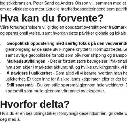
logistikkbransjen.
Peter Sand
og
Anders Olsson
vil, sammen med et 
om de viktigste og mest aktuelle markedsoppdateringene som påvirker 
Hva kan du forvente?
Våre foredragsholdere vil gi deg en oppdatert oversikt over fraktmarked
og operasjonell ytelse, samt hvordan dette påvirker globale og lokale 
Geopolitisk oppdatering med særlig fokus på den vedvarende
gjennomgang av de siste utviklingene knyttet til Hormuzstredet, Su
samt øvrige geopolitiske forhold som påvirker shipping og transpor
Markedsutviklingen
- Det er fortsatt store bevegelser i fraktma
hva som skjer i markedet akkurat nå, og hvilke utviklingstrekk vi 
Å navigere i usikkerhet
- Som alltid vil vi berøre hvordan man h
usikkerhet. Er tiden inne for å sikre langsiktige rater, eller er de
Still spørsmå
l
- Du kan stille spørsmål gjennom hele webinaret. D
spørsmål som mulig gjennom vårt panel av eksperter.
Hvorfor delta?
Hvis du er en beslutningstaker i forsyningskjedeindustrien, gir dette we
deg med å: