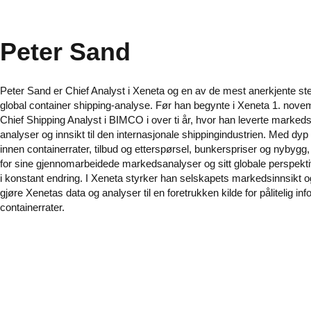
Peter Sand
Peter Sand er Chief Analyst i Xeneta og en av de mest anerkjente 
global container shipping-analyse. Før han begynte i Xeneta 1. nove
Chief Shipping Analyst i BIMCO i over ti år, hvor han leverte marked
analyser og innsikt til den internasjonale shippingindustrien. Med dyp
innen container­rater, tilbud og etterspørsel, bunkerspriser og nybygg,
for sine gjennomarbeidede markedsanalyser og sitt globale perspekti
i konstant endring. I Xeneta styrker han selskapets markedsinnsikt og 
gjøre Xenetas data og analyser til en foretrukken kilde for pålitelig i
container­rater.