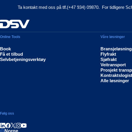
Ta kontakt med oss på tlf.(+47 934) 09870. For tidligere Sc
Online Tools
Våre løsninger
Book
Bransjeløsning
Få et tilbud
Flyfrakt
Selvbetjeningsverktøy
Sjøfrakt
Veitransport
Prosjekt transp
Kontraktslogist
Alle løsninger
Følg oss
Del på LinkedIn
Del på Facebook
Del på Instagram
Del på Youtube
Norge