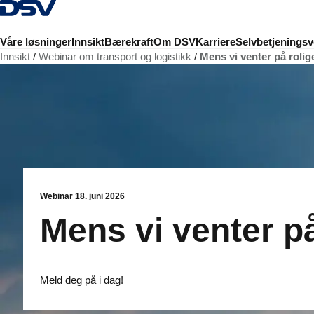
Tilbake til hjemmesiden
Våre løsninger
Innsikt
Bærekraft
Om DSV
Karriere
Selvbetjeningsv
Innsikt
Webinar om transport og logistikk
Mens vi venter på rolige
Webinar 18. juni 2026
Mens vi venter på
Meld deg på i dag!