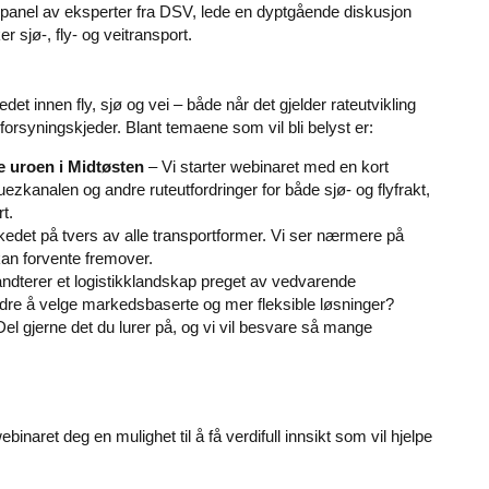
panel av eksperter fra
DSV,
lede en dyptgående diskusjon
sjø-, fly- og veitransport.
et innen fly, sjø og vei – både når det gjelder rateutvikling
forsyningskjeder. Blant temaene som vil bli belyst er:
 uroen i Midtøsten
– Vi starter webinaret med en kort
ezkanalen og andre ruteutfordringer for både sjø- og flyfrakt,
t.
rkedet på tvers av alle transportformer. Vi ser nærmere på
kan forvente fremover.
åndterer et logistikklandskap preget av vedvarende
t bedre å velge markedsbaserte og mer fleksible løsninger?
el gjerne det du lurer på, og vi vil besvare så mange
binaret deg en mulighet til å få verdifull innsikt som vil hjelpe