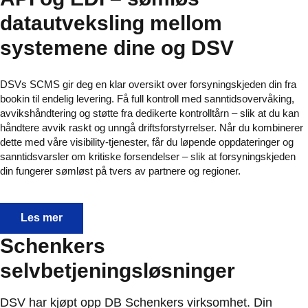
datautveksling mellom
systemene dine og DSV
DSVs SCMS gir deg en klar oversikt over forsyningskjeden din fra
bookin til endelig levering. Få full kontroll med sanntidsovervåking,
avvikshåndtering og støtte fra dedikerte kontrolltårn – slik at du kan
håndtere avvik raskt og unngå driftsforstyrrelser. Når du kombinerer
dette med våre visibility-tjenester, får du løpende oppdateringer og
sanntidsvarsler om kritiske forsendelser – slik at forsyningskjeden
din fungerer sømløst på tvers av partnere og regioner.
API og EDI – sømløs datautveksling mellom systemene
Les mer
Schenkers
selvbetjeningsløsninger
DSV har kjøpt opp DB Schenkers virksomhet. Din