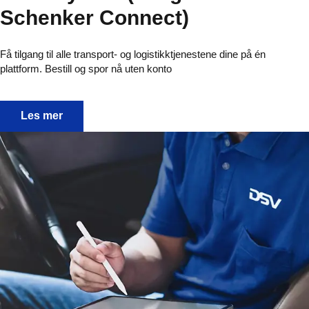
Schenker Connect)
Få tilgang til alle transport- og logistikktjenestene dine på én
plattform. Bestill og spor nå uten konto
Bestill og spor forsendelser med myDSV (tidligere Sch
Les mer