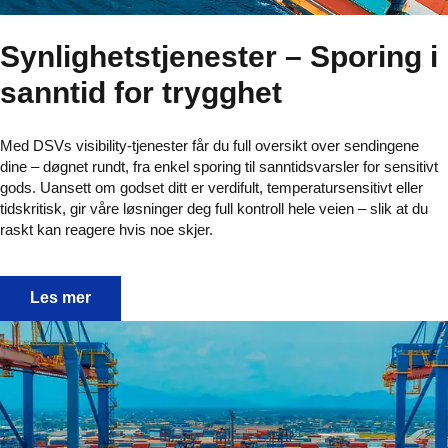
Synlighetstjenester – Sporing i
sanntid for trygghet
Med DSVs visibility-tjenester får du full oversikt over sendingene
dine – døgnet rundt, fra enkel sporing til sanntidsvarsler for sensitivt
gods. Uansett om godset ditt er verdifult, temperatursensitivt eller
tidskritisk, gir våre løsninger deg full kontroll hele veien – slik at du
raskt kan reagere hvis noe skjer.
Synlighetstjenester – Sporing i sanntid for trygghet
Les mer