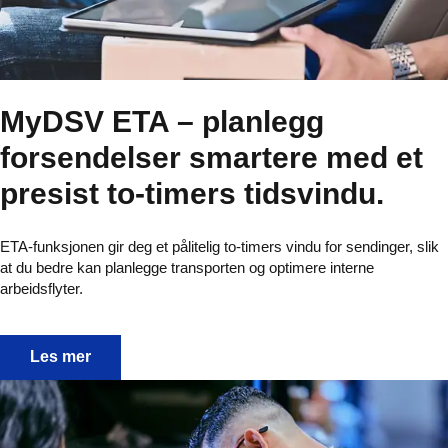
MyDSV ETA – planlegg
forsendelser smartere med et
presist to-timers tidsvindu.
ETA-funksjonen gir deg et pålitelig to-timers vindu for sendinger, slik
at du bedre kan planlegge transporten og optimere interne
arbeidsflyter.
MyDSV ETA – planlegg forsendelser smartere med et pre
Les mer