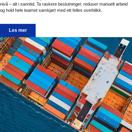
nivå – alt i sanntid. Ta raskere beslutninger, reduser manuelt arbeid
og hold hele teamet samkjørt med ett felles overblikk.
Sanntidsinnsikt for smartere lagerdrift med eVisibility
Les mer