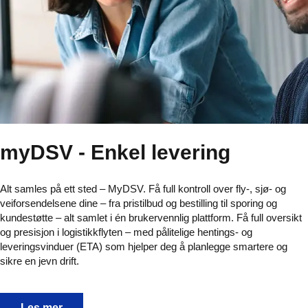
myDSV - Enkel levering
Alt samles på ett sted – MyDSV. Få full kontroll over fly-, sjø- og
veiforsendelsene dine – fra pristilbud og bestilling til sporing og
kundestøtte – alt samlet i én brukervennlig plattform. Få full oversikt
og presisjon i logistikkflyten – med pålitelige hentings- og
leveringsvinduer (ETA) som hjelper deg å planlegge smartere og
sikre en jevn drift.
myDSV - Enkel levering
Les mer