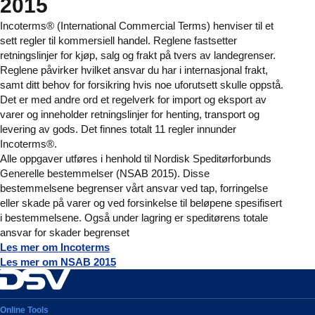
2015
Incoterms® (International Commercial Terms) henviser til et
sett regler til kommersiell handel. Reglene fastsetter
retningslinjer for kjøp, salg og frakt på tvers av landegrenser.
Reglene påvirker hvilket ansvar du har i internasjonal frakt,
samt ditt behov for forsikring hvis noe uforutsett skulle oppstå.
Det er med andre ord et regelverk for import og eksport av
varer og inneholder retningslinjer for henting, transport og
levering av gods. Det finnes totalt 11 regler innunder
Incoterms®.
Alle oppgaver utføres i henhold til Nordisk Speditørforbunds
Generelle bestemmelser (NSAB 2015). Disse
bestemmelsene begrenser vårt ansvar ved tap, forringelse
eller skade på varer og ved forsinkelse til beløpene spesifisert
i bestemmelsene. Også under lagring er speditørens totale
ansvar for skader begrenset
Les mer om Incoterms
Les mer om NSAB 2015
Online Tools