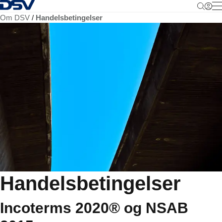
Tilbake til hjemmesiden
M
Om DSV
Handelsbetingelser
Handelsbetingelser
Incoterms 2020® og NSAB