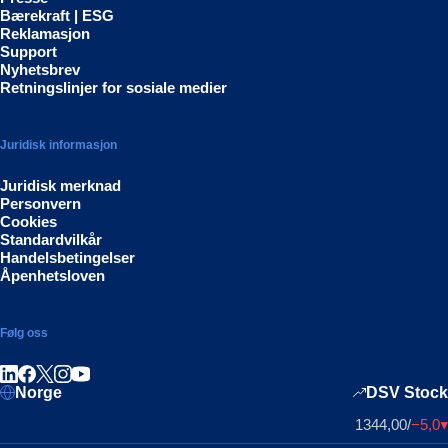
Bærekraft | ESG
Reklamasjon
Support
Nyhetsbrev
Retningslinjer for sosiale medier
Juridisk informasjon
Juridisk merknad
Personvern
Cookies
Standardvilkår
Handelsbetingelser
Åpenhetsloven
Følg oss
Del på LinkedIn
Del på Facebook
Del på Instagram
Del på Youtube
Norge
DSV Stock
1344,00
/
−5,0
▴