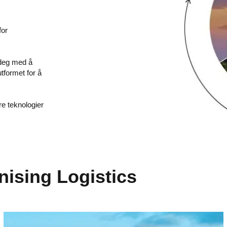
for
 deg med å
tformet for å
re teknologier
nising Logistics