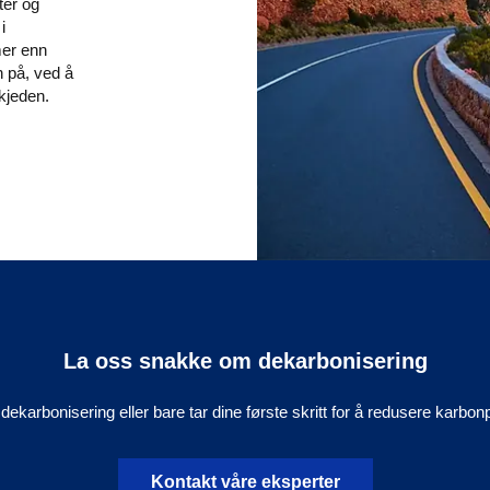
ter og
i
mer enn
n på, ved å
skjeden.
La oss snakke om dekarbonisering
dekarbonisering eller bare tar dine første skritt for å redusere karbo
Kontakt våre eksperter