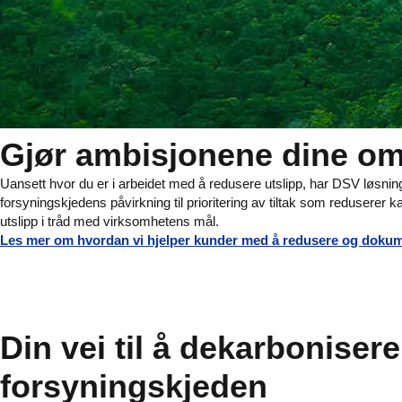
Gjør ambisjonene dine om 
Uansett hvor du er i arbeidet med å redusere utslipp, har DSV løsning
forsyningskjedens påvirkning til prioritering av tiltak som reduserer
utslipp i tråd med virksomhetens mål.
Les mer om hvordan vi hjelper kunder med å redusere og doku
Din vei til å dekarbonisere
forsyningskjeden