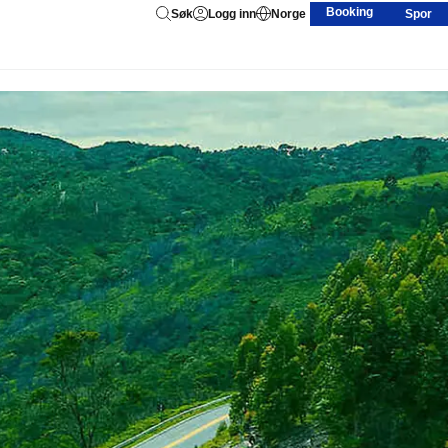
Booking
Søk
Logg inn
Norge
Spor