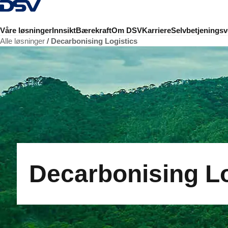
Tilbake til hjemmesiden
Våre løsninger
Innsikt
Bærekraft
Om DSV
Karriere
Selvbetjeningsv
Alle løsninger
Decarbonising Logistics
Decarbonising Lo