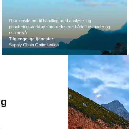
Gjør innsikt om til handling med analyse- og
prioriteringsverktøy som reduserer både kostnader og
risikonivå.
Tilgjengelige tjenester:
Supply Chain Optimisation
og