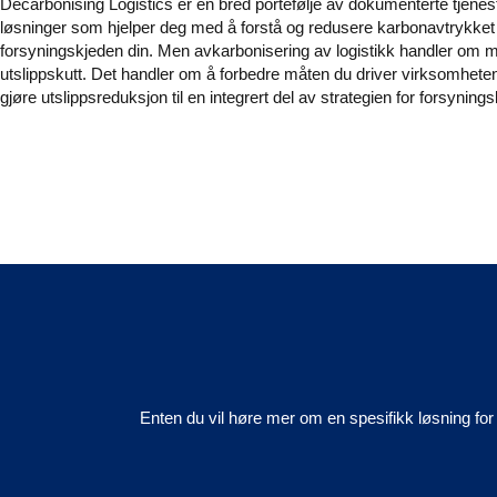
Decarbonising Logistics er en bred portefølje av dokumenterte tjenes
løsninger som hjelper deg med å forstå og redusere karbonavtrykket 
forsyningskjeden din. Men avkarbonisering av logistikk handler om 
utslippskutt. Det handler om å forbedre måten du driver virksomhete
gjøre utslippsreduksjon til en integrert del av strategien for forsyning
Enten du vil høre mer om en spesifikk løsning for 