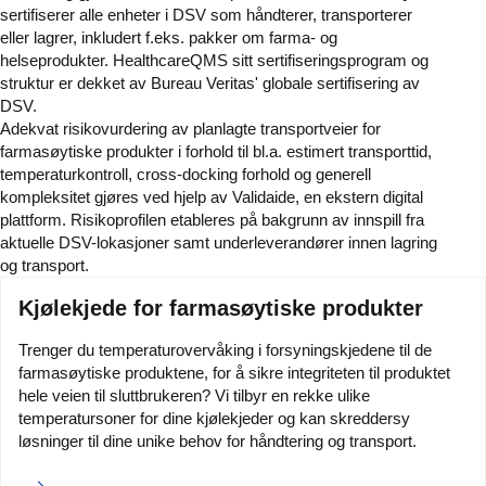
sertifiserer alle enheter i DSV som håndterer, transporterer
eller lagrer, inkludert f.eks. pakker om farma- og
helseprodukter. HealthcareQMS sitt sertifiseringsprogram og
struktur er dekket av Bureau Veritas' globale sertifisering av
DSV.
Adekvat risikovurdering av planlagte transportveier for
farmasøytiske produkter i forhold til bl.a. estimert transporttid,
temperaturkontroll, cross-docking forhold og generell
kompleksitet gjøres ved hjelp av Validaide, en ekstern digital
plattform. Risikoprofilen etableres på bakgrunn av innspill fra
aktuelle DSV-lokasjoner samt underleverandører innen lagring
og transport.
Kjølekjede for farmasøytiske produkter
Trenger du temperaturovervåking i forsyningskjedene til de
farmasøytiske produktene, for å sikre integriteten til produktet
hele veien til sluttbrukeren? Vi tilbyr en rekke ulike
temperatursoner for dine kjølekjeder og kan skreddersy
løsninger til dine unike behov for håndtering og transport.