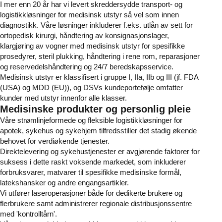
I mer enn 20 år har vi levert skreddersydde transport- og
logistikkløsninger for medisinsk utstyr så vel som innen
diagnostikk. Våre løsninger inkluderer f.eks. utlån av sett for
ortopedisk kirurgi, håndtering av konsignasjonslager,
klargjøring av vogner med medisinsk utstyr for spesifikke
prosedyrer, steril plukking, håndtering i rene rom, reparasjoner
og reservedelshåndtering og 24/7 beredskapsservice.
Medisinsk utstyr er klassifisert i gruppe I, IIa, IIb og III (jf. FDA
(USA) og MDD (EU)), og DSVs kundeportefølje omfatter
kunder med utstyr innenfor alle klasser.
Medisinske produkter og personlig pleie
Våre strømlinjeformede og fleksible logistikkløsninger for
apotek, sykehus og sykehjem tilfredsstiller det stadig økende
behovet for verdiøkende tjenester.
Direktelevering og sykehustjenester er avgjørende faktorer for
suksess i dette raskt voksende markedet, som inkluderer
forbruksvarer, matvarer til spesifikke medisinske formål,
latekshansker og andre engangsartikler.
Vi utfører laseroperasjoner både for dedikerte brukere og
flerbrukere samt administrerer regionale distribusjonssentre
med 'kontrolltårn'.