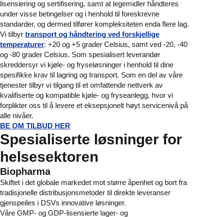
lisensiering og sertifisering, samt at legemidler håndteres
under visse betingelser og i henhold til foreskrevne
standarder, og dermed tilfører kompleksiteten enda flere lag.
Vi tilbyr
transport og håndtering ved forskjellige
temperaturer
: +20 og +5 grader Celsius, samt ved -20, -40
og -80 grader Celsius. Som spesialisert leverandør
skreddersyr vi kjøle- og fryseløsninger i henhold til dine
spesifikke krav til lagring og transport. Som en del av våre
tjenester tilbyr vi tilgang til et omfattende nettverk av
kvalifiserte og kompatible kjøle- og fryseanlegg, hvor vi
forplikter oss til å levere et eksepsjonelt høyt servicenivå på
alle nivåer.
BE OM TILBUD HER
Spesialiserte løsninger for
helsesektoren
Biopharma
Skiftet i det globale markedet mot større åpenhet og bort fra
tradisjonelle distribusjonsmetoder til direkte leveranser
gjenspeiles i DSVs innovative løsninger.
Våre GMP- og GDP-lisensierte lager- og