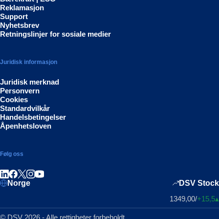
Reklamasjon
Support
Nyhetsbrev
Retningslinjer for sosiale medier
Juridisk informasjon
Juridisk merknad
Personvern
Cookies
Standardvilkår
Handelsbetingelser
Åpenhetsloven
Følg oss
Del på LinkedIn
Del på Facebook
Del på Instagram
Del på Youtube
Norge
DSV Stock
1349,00
/
+15,5
▴
© DSV 2026 - Alle rettigheter forbeholdt