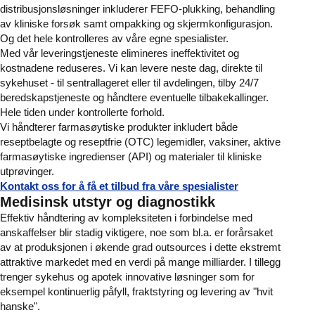
distribusjonsløsninger inkluderer FEFO-plukking, behandling
av kliniske forsøk samt ompakking og skjermkonfigurasjon.
Og det hele kontrolleres av våre egne spesialister.
Med vår leveringstjeneste elimineres ineffektivitet og
kostnadene reduseres. Vi kan levere neste dag, direkte til
sykehuset - til sentrallageret eller til avdelingen, tilby 24/7
beredskapstjeneste og håndtere eventuelle tilbakekallinger.
Hele tiden under kontrollerte forhold.
Vi håndterer farmasøytiske produkter inkludert både
reseptbelagte og reseptfrie (OTC) legemidler, vaksiner, aktive
farmasøytiske ingredienser (API) og materialer til kliniske
utprøvinger.
Kontakt oss for å få et tilbud fra våre spesialister
Medisinsk utstyr og diagnostikk
Effektiv håndtering av kompleksiteten i forbindelse med
anskaffelser blir stadig viktigere, noe som bl.a. er forårsaket
av at produksjonen i økende grad outsources i dette ekstremt
attraktive markedet med en verdi på mange milliarder. I tillegg
trenger sykehus og apotek innovative løsninger som for
eksempel kontinuerlig påfyll, fraktstyring og levering av "hvit
hanske".