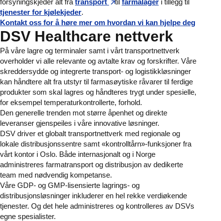
forsyningskjeder alt fra
transport
til
farmalager
i tillegg til
tjenester for kjølekjeder
.
Kontakt oss for å høre mer om hvordan vi kan hjelpe deg
DSV Healthcare nettverk
På våre lagre og terminaler samt i vårt transportnettverk
overholder vi alle relevante og avtalte krav og forskrifter. Våre
skreddersydde og integrerte transport- og logistikkløsninger
kan håndtere alt fra utstyr til farmasøytiske råvarer til ferdige
produkter som skal lagres og håndteres trygt under spesielle,
for eksempel temperaturkontrollerte, forhold.
Den generelle trenden mot større åpenhet og direkte
leveranser gjenspeiles i våre innovative løsninger.
DSV driver et globalt transportnettverk med regionale og
lokale distribusjonssentre samt «kontrolltårn»-funksjoner fra
vårt kontor i Oslo. Både internasjonalt og i Norge
administreres farmatransport og distribusjon av dedikerte
team med nødvendig kompetanse.
Våre GDP- og GMP-lisensierte lagrings- og
distribusjonsløsninger inkluderer en hel rekke verdiøkende
tjenester. Og det hele administreres og kontrolleres av DSVs
egne spesialister.