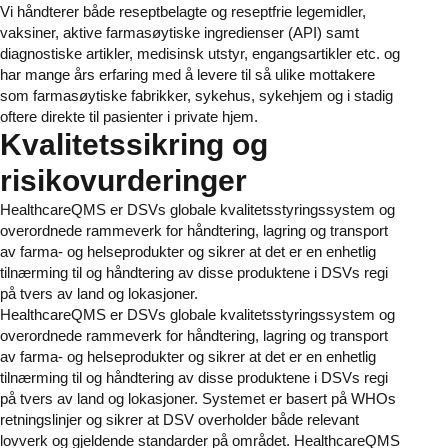
Vi håndterer både reseptbelagte og reseptfrie legemidler,
vaksiner, aktive farmasøytiske ingredienser (API) samt
diagnostiske artikler, medisinsk utstyr, engangsartikler etc. og
har mange års erfaring med å levere til så ulike mottakere
som farmasøytiske fabrikker, sykehus, sykehjem og i stadig
oftere direkte til pasienter i private hjem.
Kvalitetssikring og
risikovurderinger
HealthcareQMS er DSVs globale kvalitetsstyringssystem og
overordnede rammeverk for håndtering, lagring og transport
av farma- og helseprodukter og sikrer at det er en enhetlig
tilnærming til og håndtering av disse produktene i DSVs regi
på tvers av land og lokasjoner.
HealthcareQMS er DSVs globale kvalitetsstyringssystem og
overordnede rammeverk for håndtering, lagring og transport
av farma- og helseprodukter og sikrer at det er en enhetlig
tilnærming til og håndtering av disse produktene i DSVs regi
på tvers av land og lokasjoner. Systemet er basert på WHOs
retningslinjer og sikrer at DSV overholder både relevant
lovverk og gjeldende standarder på området. HealthcareQMS