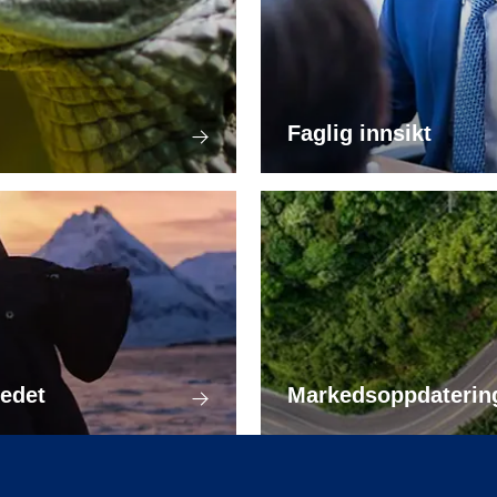
Faglig innsikt
kedet
Markedsoppdatering