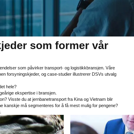
kjeder som former vår
endelser som påvirker transport- og logistikkbransjen. Våre
nen forsyningskjeder, og case-studier illustrerer DSVs utvalg
det hele?
eårige ekspertise i bransjen.
jon? Visste du at jernbanetransport fra Kina og Vietnam blir
ne kanskje må segmenteres for å få mest mulig for pengene?
.