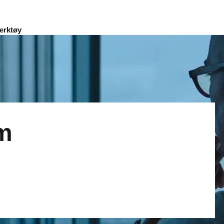
erktøy
om