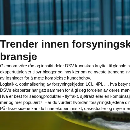
Trender innen forsynings
bransje
Gjennom våre råd og innsikt deler DSV kunnskap knyttet til globale h
ekspertuttalelser tilbyr blogger og innsikter om de nyeste trendene in
av løsninger for å møte komplekse kundebehov.
Logistikk, optimalisering av forsyningskjeder, LCL, 4PL .... hva betyr 
DSVs eksperter har gått sammen for å gi deg fordelen av deres mang
Hva er best for sesongprodukter - flyfrakt, sjøfrakt eller en kombinas
mer og mer populært?
Har du vurdert hvordan forsyningskjedene di
På disse sidene kan du finne ekspertinnsikt, casestudier og mye mer