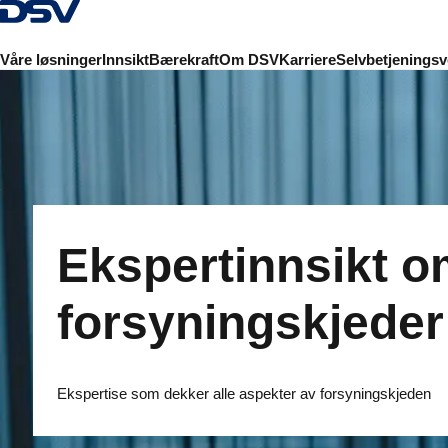
Tilbake til hjemmesiden
Våre løsninger
Innsikt
Bærekraft
Om DSV
Karriere
Selvbetjeningsv
Ekspertinnsikt 
forsyningskjeder
Ekspertise som dekker alle aspekter av forsyningskjeden