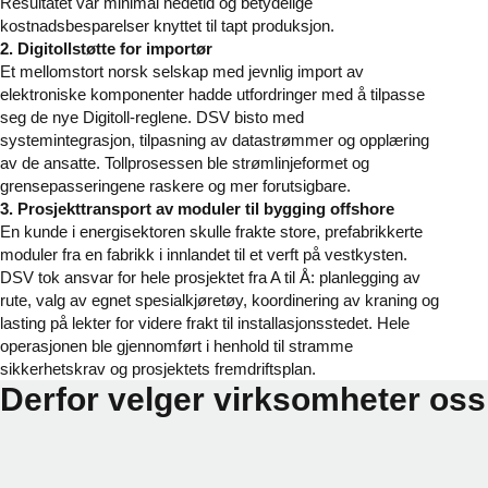
Resultatet var minimal nedetid og betydelige
kostnadsbesparelser knyttet til tapt produksjon.
2. Digitollstøtte for importør
Et mellomstort norsk selskap med jevnlig import av
elektroniske komponenter hadde utfordringer med å tilpasse
seg de nye Digitoll-reglene. DSV bisto med
systemintegrasjon, tilpasning av datastrømmer og opplæring
av de ansatte. Tollprosessen ble strømlinjeformet og
grensepasseringene raskere og mer forutsigbare.
3. Prosjekttransport av moduler til bygging offshore
En kunde i energisektoren skulle frakte store, prefabrikkerte
moduler fra en fabrikk i innlandet til et verft på vestkysten.
DSV tok ansvar for hele prosjektet fra A til Å: planlegging av
rute, valg av egnet spesialkjøretøy, koordinering av kraning og
lasting på lekter for videre frakt til installasjonsstedet. Hele
operasjonen ble gjennomført i henhold til stramme
sikkerhetskrav og prosjektets fremdriftsplan.
Derfor velger virksomheter oss