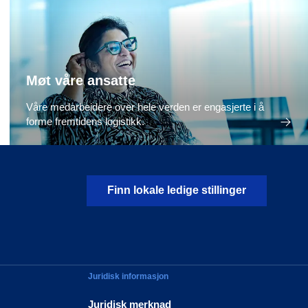
Møt våre ansatte
Våre medarbeidere over hele verden er engasjerte i å
forme fremtidens logistikk.
Finn lokale ledige stillinger
Juridisk informasjon
Juridisk merknad