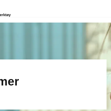
erktøy
mer