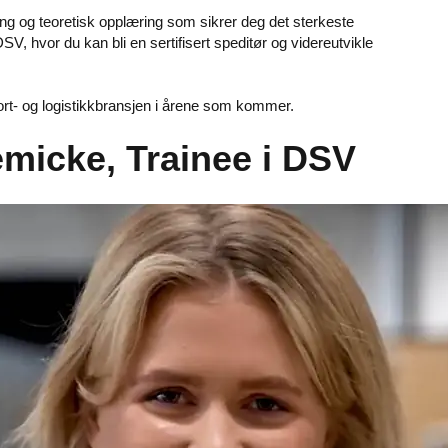
ring og teoretisk opplæring som sikrer deg det sterkeste
SV, hvor du kan bli en sertifisert speditør og videreutvikle
ort- og logistikkbransjen i årene som kommer.
micke, Trainee i DSV
rer jeg alle de