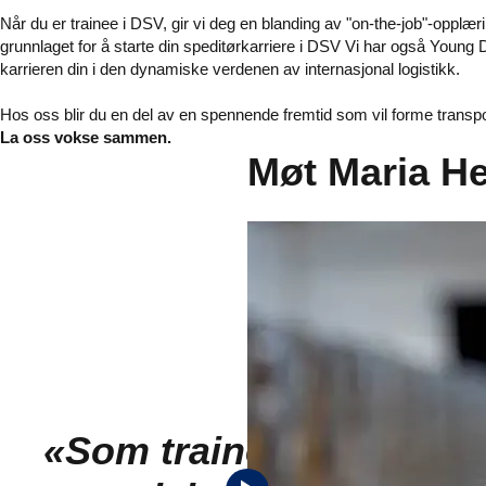
Når du er trainee i DSV, gir vi deg en blanding av "on-the-job"-opplæ
grunnlaget for å starte din speditørkarriere i DSV Vi har også Young D
karrieren din i den dynamiske verdenen av internasjonal logistikk.
Hos oss blir du en del av en spennende fremtid som vil forme transp
La oss vokse sammen.
Møt Maria He
«Som trainee hos DSV læ