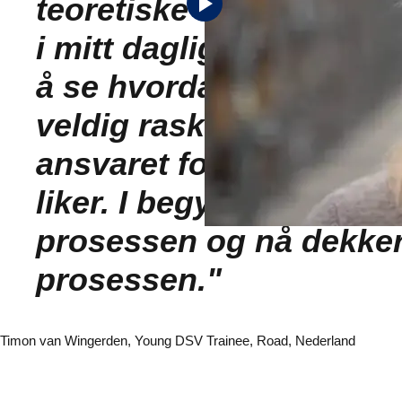
teoretiske detaljene, s
i mitt daglige arbeid. 
å se hvordan kollegene 
veldig raskt etter at jeg
ansvaret for å planlegge
liker. I begynnelsen gjor
prosessen og nå dekker
prosessen."
Timon van Wingerden, Young DSV Trainee, Road, Nederland