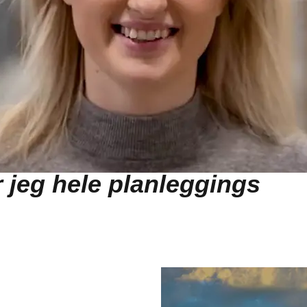
amt hvordan jeg bruker det
Jeg begynte med å lære ved
mine gjør ting, men
 begynte i DSV fikk jeg
 selv – noe jeg virkelig
de jeg en liten del av
 jeg hele planleggings