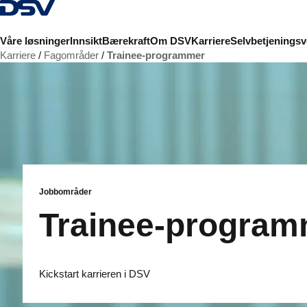
Tilbake til hjemmesiden
Våre løsninger
Innsikt
Bærekraft
Om DSV
Karriere
Selvbetjeningsv
Karriere
Fagområder
Trainee-programmer
Jobbområder
Trainee-program
Kickstart karrieren i DSV