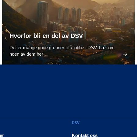
Hvorfor bli en del av DSV
Det er mange gode grunner til å jobbe i DSV. Lær om
noen av dem her
DSV
er
Kontakt oss