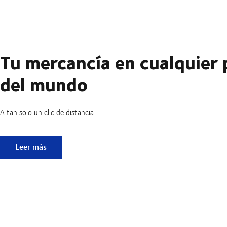
Tu mercancía en cualquier 
del mundo
A tan solo un clic de distancia
Tu mercancía en cualquier parte del mundo
Leer más