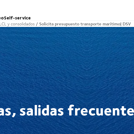
eo
Self-service
Solicita presupuesto transporte marítimo| DSV
LCL y consolidados
as, salidas frecuente