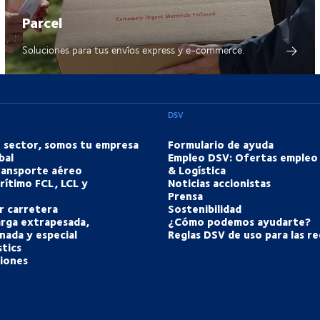
Parcel
Soluciones para tus envíos express y e-commerce.
DSV
u sector, somos tu empresa
Formulario de ayuda
bal
Empleo DSV: Ofertas empleo
transporte aéreo
& Logística
rítimo FCL, LCL y
Noticias accionistas
Prensa
r carretera
Sostenibilidad
arga extrapesada,
¿Cómo podemos ayudarte?
nada y especial
Reglas DSV de uso para las re
tics
ciones