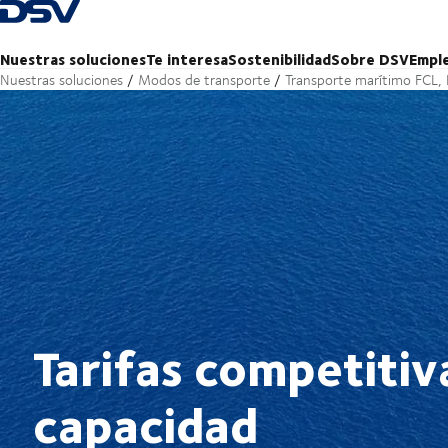
Volver a la página de inicio
Nuestras soluciones
Te interesa
Sostenibilidad
Sobre DSV
Empl
Nuestras soluciones
Modos de transporte
Transporte marítimo FCL, 
Tarifas competitiv
capacidad