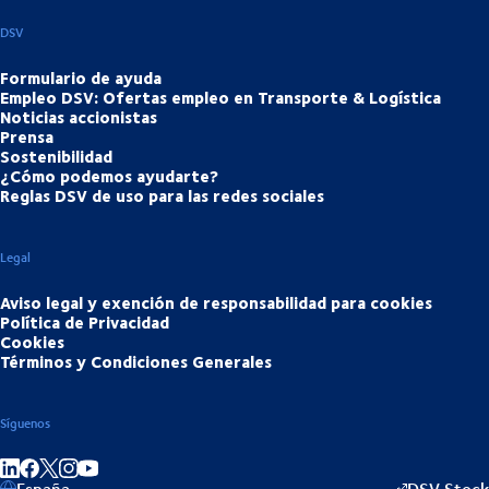
DSV
Formulario de ayuda
Empleo DSV: Ofertas empleo en Transporte & Logística
Noticias accionistas
Prensa
Sostenibilidad
¿Cómo podemos ayudarte?
Reglas DSV de uso para las redes sociales
Legal
Aviso legal y exención de responsabilidad para cookies
Política de Privacidad
Cookies
Términos y Condiciones Generales
Síguenos
Compartir en linkedIn
Compartir en Facebook
Compartir en Instagram
Compartir en Youtube
España
DSV Stock