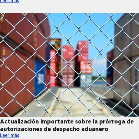
Leer más
Actualización importante sobre la prórroga de
autorizaciones de despacho aduanero
Actualización importante sobre la prórroga de autorizaciones 
Leer más