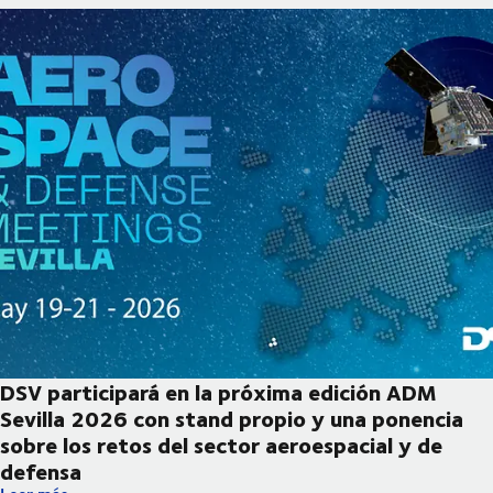
DSV participará en la próxima edición ADM
Sevilla 2026 con stand propio y una ponencia
sobre los retos del sector aeroespacial y de
defensa
DSV participará en la próxima edición ADM Sevilla 2026 con sta