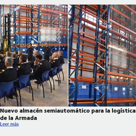
Nuevo almacén semiautomático para la logística
de la Armada
Nuevo almacén semiautomático para la logística de la Armada
Leer más