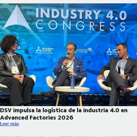
DSV impulsa la logística de la industria 4.0 en
Advanced Factories 2026
DSV impulsa la logística de la industria 4.0 en Advanced Facto
Leer más