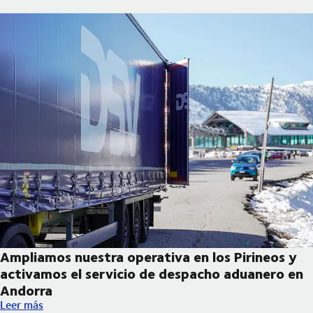
Ampliamos nuestra operativa en los Pirineos y
activamos el servicio de despacho aduanero en
Andorra
Ampliamos nuestra operativa en los Pirineos y activamos el se
Leer más