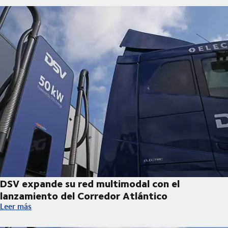
DSV expande su red multimodal con el
lanzamiento del Corredor Atlántico
DSV expande su red multimodal con el lanzamiento del Corredo
Leer más