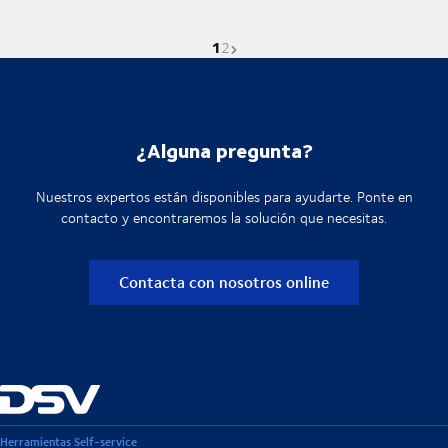
1
La página actual es
Ir a la página
Página siguiente
2
¿Alguna pregunta?
Nuestros expertos están disponibles para ayudarte. Ponte en
contacto y encontraremos la solución que necesitas.
Contacta con nosotros online
Herramientas Self-service