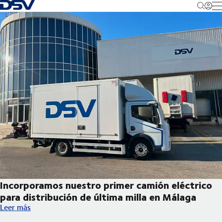
Volver a la página de inicio
M
Incorporamos nuestro primer camión eléctrico
para distribución de última milla en Málaga
Incorporamos nuestro primer camión eléctrico para distribución
Leer más