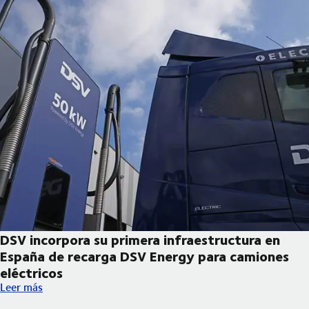
DSV incorpora su primera infraestructura en
España de recarga DSV Energy para camiones
eléctricos
DSV incorpora su primera infraestructura en España de recarga
Leer más