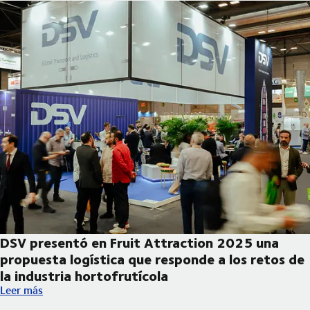
DSV presentó en Fruit Attraction 2025 una
propuesta logística que responde a los retos de
la industria hortofrutícola
DSV presentó en Fruit Attraction 2025 una propuesta logística 
Leer más