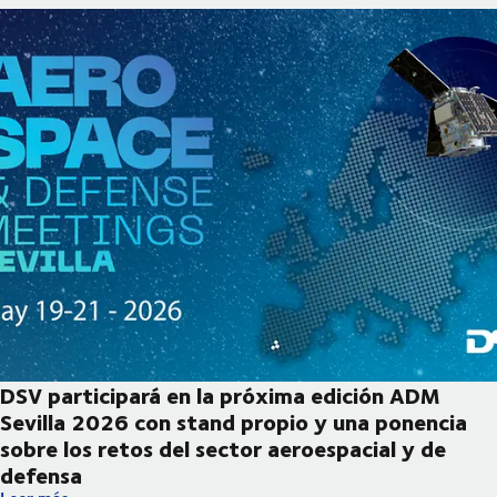
DSV participará en la próxima edición ADM
Sevilla 2026 con stand propio y una ponencia
sobre los retos del sector aeroespacial y de
defensa
DSV participará en la próxima edición ADM Sevilla 2026 con sta