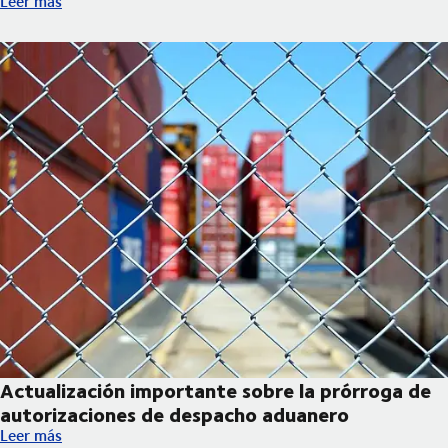
Leer más
Actualización importante sobre la prórroga de
autorizaciones de despacho aduanero
Actualización importante sobre la prórroga de autorizaciones 
Leer más