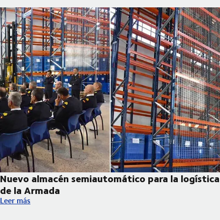
Nuevo almacén semiautomático para la logística
de la Armada
Nuevo almacén semiautomático para la logística de la Armada
Leer más