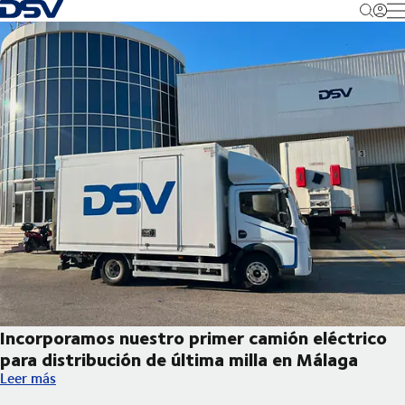
Volver a la página de inicio
M
Incorporamos nuestro primer camión eléctrico
para distribución de última milla en Málaga
Incorporamos nuestro primer camión eléctrico para distribución
Leer más