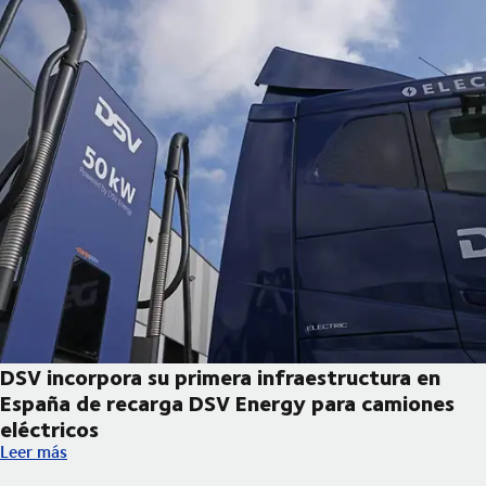
DSV incorpora su primera infraestructura en
España de recarga DSV Energy para camiones
eléctricos
DSV incorpora su primera infraestructura en España de recarga
Leer más