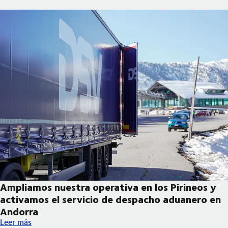
Ampliamos nuestra operativa en los Pirineos y
activamos el servicio de despacho aduanero en
Andorra
Ampliamos nuestra operativa en los Pirineos y activamos el se
Leer más