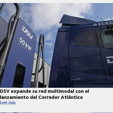
DSV expande su red multimodal con el
lanzamiento del Corredor Atlántico
DSV expande su red multimodal con el lanzamiento del Corredo
Leer más