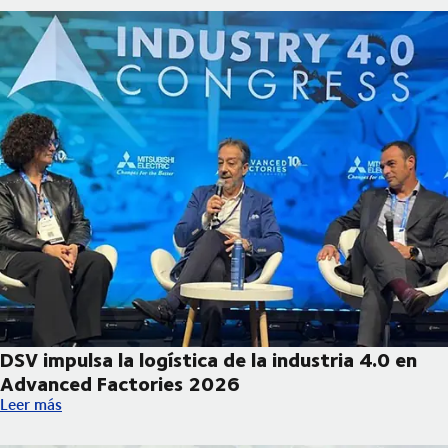
DSV impulsa la logística de la industria 4.0 en
Advanced Factories 2026
DSV impulsa la logística de la industria 4.0 en Advanced Facto
Leer más