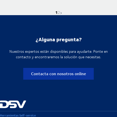
1
La página actual es
Ir a la página
Página siguiente
2
¿Alguna pregunta?
Nuestros expertos están disponibles para ayudarte. Ponte en
contacto y encontraremos la solución que necesitas.
Contacta con nosotros online
Herramientas Self-service