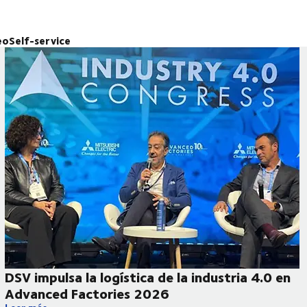
eo
Self-service
DSV impulsa la logística de la industria 4.0 en
Advanced Factories 2026
 de última milla en Málaga
DSV impulsa la logística de la industria 4.0 en Advanced Fact