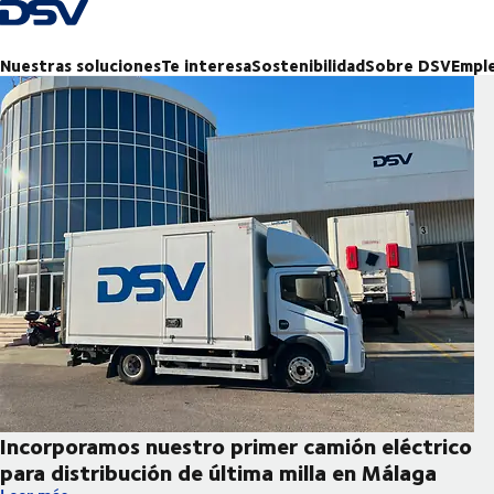
Volver a la página de inicio
Nuestras soluciones
Te interesa
Sostenibilidad
Sobre DSV
Empl
Incorporamos nuestro primer camión eléctrico
para distribución de última milla en Málaga
Incorporamos nuestro primer camión eléctrico para distribución