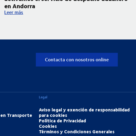
en Andorra
ara transporte nacional por carretera
Ampliamos nuestra operativa en los Pirineos y activamos el 
Leer más
Contacta con nosotros online
Legal
Aviso legal y exención de responsabilidad
 en Transporte
para cookies
Política de Privacidad
Cookies
Términos y Condiciones Generales