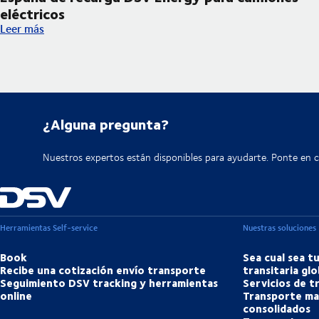
eléctricos
DSV incorpora su primera infraestructura en España de recarga
Leer más
¿Alguna pregunta?
Nuestros expertos están disponibles para ayudarte. Ponte en 
Herramientas Self-service
Nuestras soluciones
Book
Sea cual sea t
Recibe una cotización envío transporte
transitaria glo
Seguimiento DSV tracking y herramientas
Servicios de 
online
Transporte ma
consolidados