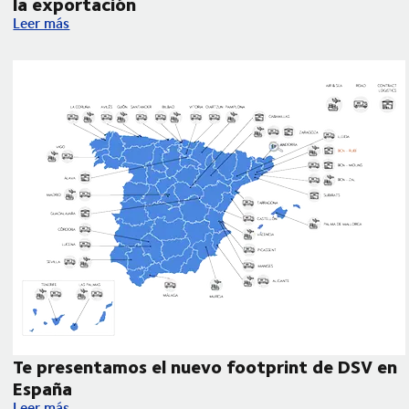
la exportación
DSV participa en la Jornada de Internacionalización para anali
Leer más
Te presentamos el nuevo footprint de DSV en
España
 de despacho aduanero
Te presentamos el nuevo footprint de DSV en España
Leer más