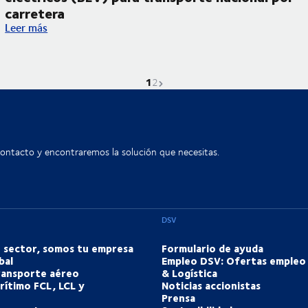
carretera
 DSV Energy para camiones eléctricos
Estrenamos nuestros dos primeros camiones eléctricos (BEV) p
Leer más
1
La página actual es
Ir a la página
Página siguiente
2
contacto y encontraremos la solución que necesitas.
DSV
u sector, somos tu empresa
Formulario de ayuda
bal
Empleo DSV: Ofertas empleo
transporte aéreo
& Logística
rítimo FCL, LCL y
Noticias accionistas
Prensa