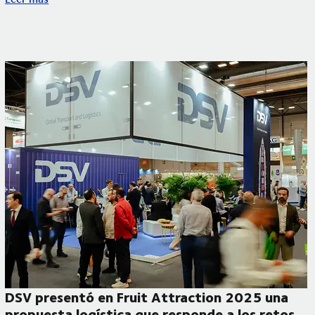
nd propio y una ponencia sobre los retos del sector aeroespaci
DSV presentó en Fruit Attraction 2025 una
propuesta logística que responde a los retos