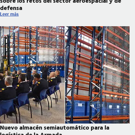
sobre los retos del sector aeroespacial y de
defensa
DSV participará en la próxima edición ADM Sevilla 2026 con sta
Leer más
Nuevo almacén semiautomático para la
logística de la Armada