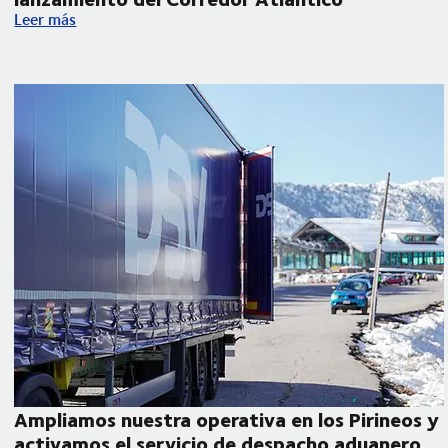
DSV expande su red multimodal con el lanzamiento del Corre
Leer más
 que responde a los retos de la industria hortofrutícola
Ampliamos nuestra operativa en los Pirineos y
activamos el servicio de despacho aduanero