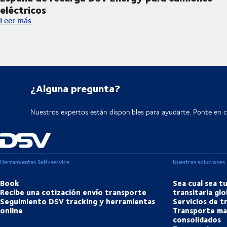
eléctricos
DSV incorpora su primera infraestructura en España de recarga
Leer más
¿Alguna pregunta?
Nuestros expertos están disponibles para ayudarte. Ponte en 
Herramientas Self-service
Nuestras soluciones
Book
Sea cual sea t
Recibe una cotización envío transporte
transitaria glo
Seguimiento DSV tracking y herramientas
Servicios de 
online
Transporte ma
consolidados