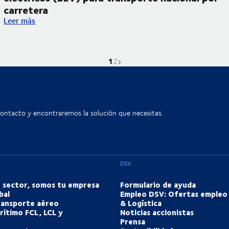
carretera
 DSV Energy para camiones eléctricos
Estrenamos nuestros dos primeros camiones eléctricos (BEV) p
Leer más
1
La página actual es
Ir a la página
Página siguiente
2
contacto y encontraremos la solución que necesitas.
DSV
u sector, somos tu empresa
Formulario de ayuda
bal
Empleo DSV: Ofertas empleo
transporte aéreo
& Logística
rítimo FCL, LCL y
Noticias accionistas
Prensa