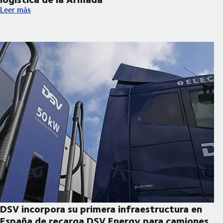
Nuevo almacén semiautomático para la logística de la Armada
Leer más
DSV incorpora su primera infraestructura en
España de recarga DSV Energy para camiones