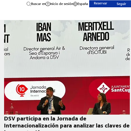
Reservar
Buscar en
Inicio de sesión
España
Seguir
DSV participa en la Jornada de
Internacionalización para analizar las claves de
ories 2026