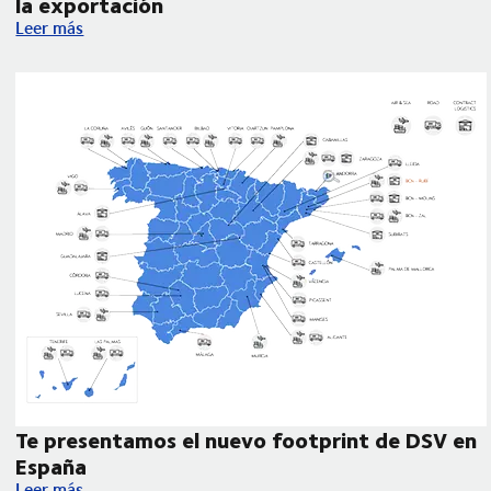
la exportación
DSV participa en la Jornada de Internacionalización para anali
Leer más
Te presentamos el nuevo footprint de DSV en
España
 de despacho aduanero
Te presentamos el nuevo footprint de DSV en España
Leer más