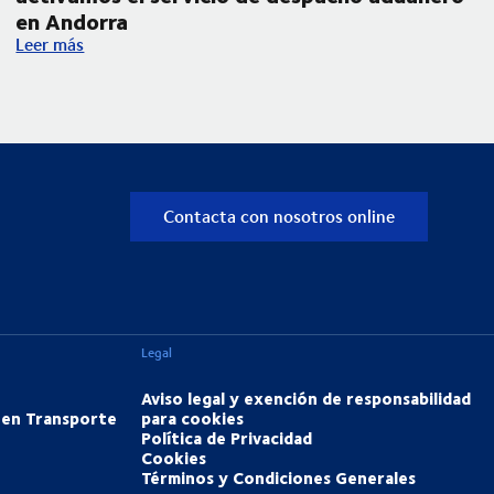
en Andorra
ara transporte nacional por carretera
Ampliamos nuestra operativa en los Pirineos y activamos el 
Leer más
Contacta con nosotros online
Legal
Aviso legal y exención de responsabilidad
 en Transporte
para cookies
Política de Privacidad
Cookies
Términos y Condiciones Generales