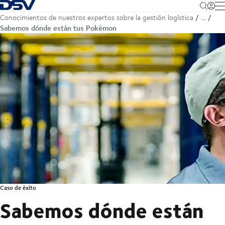
Volver a la página principal
M
Conocimientos de nuestros expertos sobre la gestión logística
…
Sabemos dónde están tus Pokémon
Caso de éxito
Sabemos dónde están